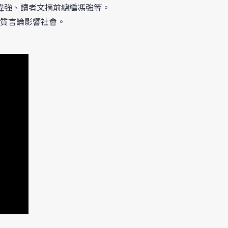
偉強、讀者文摘前總編馮強等。
質言論影響社會。