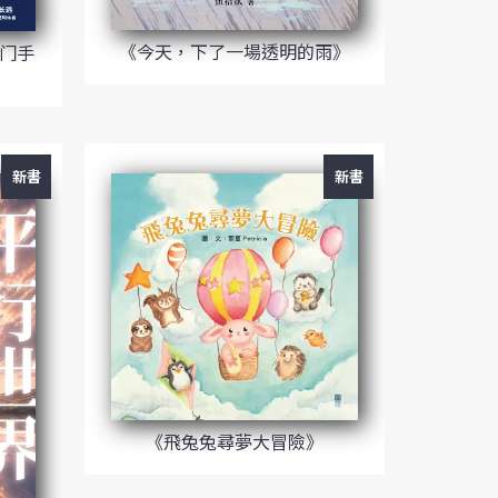
《今天，下了一場透明的雨》
入门手
新書
新書
《飛兔兔尋夢大冒險》