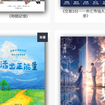
《交易101——外汇市场
册》
《時間記憶》
新書