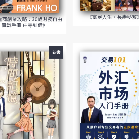
《富足人生‧長壽秘笈
 電商創業攻略：30歲財務自由
實戰手冊 由零到億》
新書