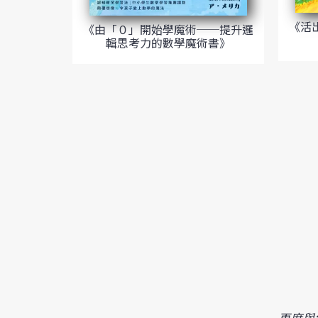
《活
《由「０」開始學魔術──提升邏
輯思考力的數學魔術書》
再度與