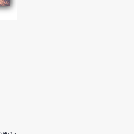
自己的書出版了，有如自己
我也明白的。找自資出版社
的追求。