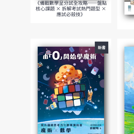
《備戰數學呈分試全攻略——盤點
核心課題 × 拆解考試熱門題型 ×
應試必殺技》
新書