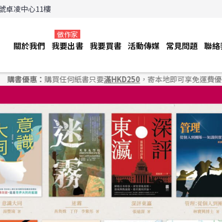
3號卓凌中心11樓
做作家
關於我們
我要出書
我要買書
活動傳媒
常見問題
聯絡
買任何紙書只要
滿HKD250
，寄本地即可享免運費優惠；「上門自取