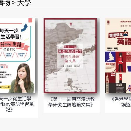
物 > 大學
天一步從生活學
《第十一屆東亞漢語教
《香港學
ffany英語學習筆
學研究生論壇論文集》
誤逐
記》