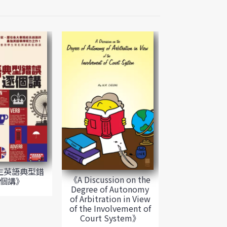
生英語典型錯
《A Discussion on the
個講》
Degree of Autonomy
of Arbitration in View
of the Involvement of
Court System》