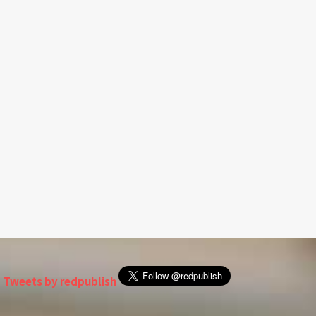
Tweets by redpublish