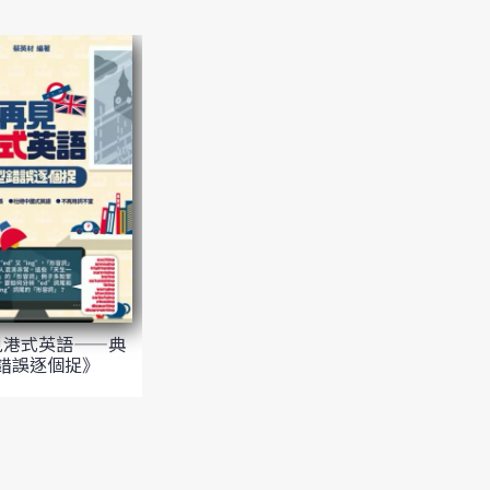
見港式英語——典
錯誤逐個捉》