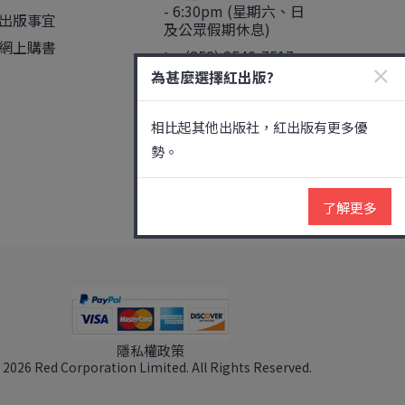
- 6:30pm (星期六、日
出版事宜
及公眾假期休息)
網上購書
(852) 2540-7517
×
為甚麼選擇紅出版?
香港灣仔道133號卓
凌中心11樓
相比起其他出版社，紅出版有更多優
更多
勢。
了解更多
隱私權政策
 2026 Red Corporation Limited. All Rights Reserved.