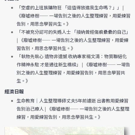
「空虛的上班族購物狂 「這值得放進我生命嗎？」」
|
《廢墟綠樹—— 一場告別之後的人生整理練習，用愛練習
告別，用思念學習共生。》
「不被充分認可的失婚人士 「接納曾經傷痕纍纍的自己」
|
《廢墟綠樹—— 一場告別之後的人生整理練習，用愛練
習告別，用思念學習共生。》
「執物先執心 遺物非遺憾 收納專家楊文清：物質聯結化
作精神永駐 才是通往新生橋樑」
|
《廢墟綠樹—— 一場告
別之後的人生整理練習，用愛練習告別，用思念學習共
生。》
經濟日報
生命教育｜人生整理導師丈夫5年前遽逝 出書教用愛練習
告別治己療人
|
《廢墟綠樹—— 一場告別之後的人生整理
練習，用愛練習告別，用思念學習共生。》