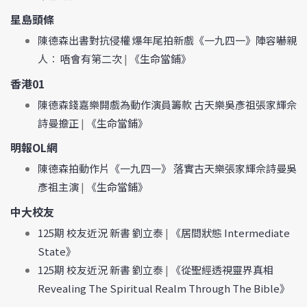
星島頭條
陳德森出書對抗侵權 爆年尾拍新戲《一九四一》陣容嚇親
人︰ 唔會有第二次
|
《生命當鋪》
香港01
陳德森錢嘉樂開戲為動作演員籌款 古天樂吳彥祖張家輝佘
詩曼擔正
|
《生命當鋪》
明報OL網
陳德森拍動作片《一九四一》 落實古天樂張家輝佘詩曼吳
彥祖主演
|
《生命當鋪》
中大校友
125期 校友近況 新書 劉立泰
|
《居間狀態 Intermediate
State》
125期 校友近況 新書 劉立泰
|
《從聖經透視靈界真相
Revealing The Spiritual Realm Through The Bible》