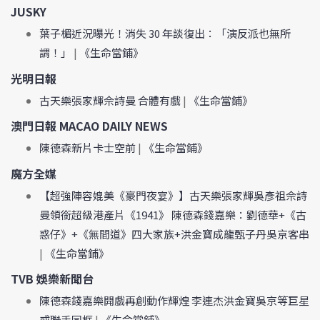
JUSKY
葉子楣近況曝光！消失 30 年談復出：「演反派也無所
謂！」
|
《生命當鋪》
光明日報
古天樂張家輝佘詩曼 合體有戲
|
《生命當鋪》
澳門日報 MACAO DAILY NEWS
陳德森新片卡士空前
|
《生命當鋪》
魔方全媒
【超強陣容媲美《豪門夜宴》】古天樂張家輝吳彥祖佘詩
曼領銜超級港產片《1941》 陳德森錢嘉樂：劉德華+《古
惑仔》+《無間道》四大家族+洪金寶成龍甄子丹吳京客串
|
《生命當鋪》
TVB 娛樂新聞台
陳德森錢嘉樂開戲再創動作輝煌 李連杰洪金寶吳京等巨星
或聯手同框
|
《生命當鋪》