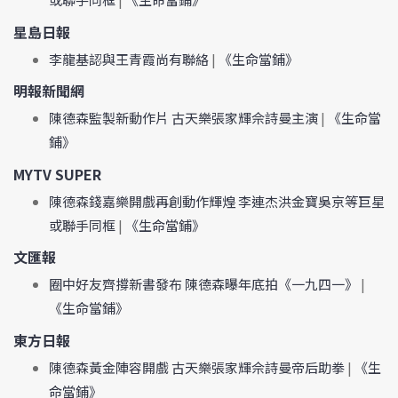
星島日報
李龍基認與王青霞尚有聯絡
|
《生命當鋪》
明報新聞網
陳德森監製新動作片 古天樂張家輝佘詩曼主演
|
《生命當
鋪》
MYTV SUPER
陳德森錢嘉樂開戲再創動作輝煌 李連杰洪金寶吳京等巨星
或聯手同框
|
《生命當鋪》
文匯報
圈中好友齊撐新書發布 陳德森曝年底拍《一九四一》
|
《生命當鋪》
東方日報
陳德森黃金陣容開戲 古天樂張家輝佘詩曼帝后助拳
|
《生
命當鋪》