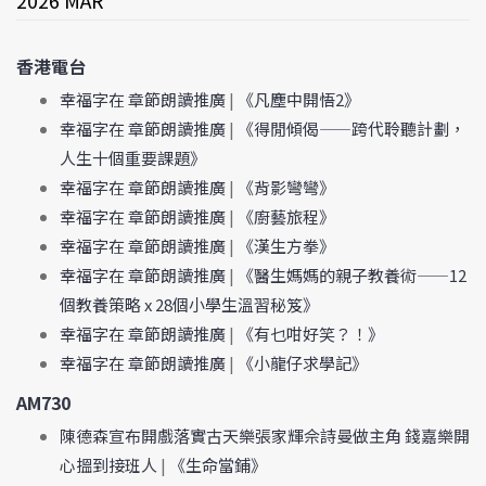
2026 MAR
香港電台
幸福字在 章節朗讀推廣
|
《凡塵中開悟2》
幸福字在 章節朗讀推廣
|
《得閒傾偈——跨代聆聽計劃，
人生十個重要課題》
幸福字在 章節朗讀推廣
|
《背影彎彎》
幸福字在 章節朗讀推廣
|
《廚藝旅程》
幸福字在 章節朗讀推廣
|
《漢生方拳》
幸福字在 章節朗讀推廣
|
《醫生媽媽的親子教養術——12
個教養策略 x 28個小學生溫習秘笈》
幸福字在 章節朗讀推廣
|
《有乜咁好笑？！》
幸福字在 章節朗讀推廣
|
《小龍仔求學記》
AM730
陳德森宣布開戲落實古天樂張家輝佘詩曼做主角 錢嘉樂開
心搵到接班人
|
《生命當鋪》