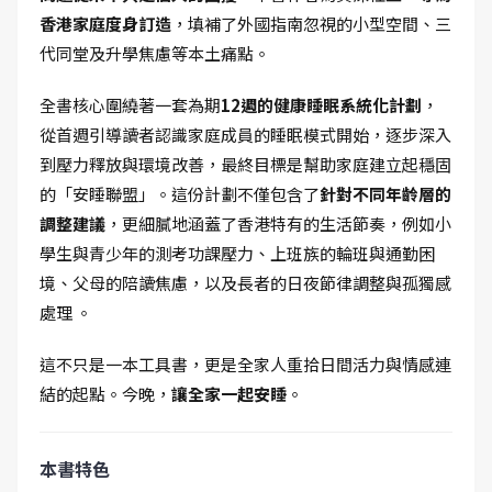
香港家庭度身訂造
，填補了外國指南忽視的小型空間、三
代同堂及升學焦慮等本土痛點。
全書核心圍繞著一套為期
12週的健康睡眠系統化計劃
，
從首週引導讀者認識家庭成員的睡眠模式開始，逐步深入
到壓力釋放與環境改善，最終目標是幫助家庭建立起穩固
的「安睡聯盟」。這份計劃不僅包含了
針對不同年齡層的
調整建議
，更細膩地涵蓋了香港特有的生活節奏，例如小
學生與青少年的測考功課壓力、上班族的輪班與通勤困
境、父母的陪讀焦慮，以及長者的日夜節律調整與孤獨感
處理 。
這不只是一本工具書，更是全家人重拾日間活力與情感連
結的起點。今晚，
讓全家一起安睡
。
本書特色