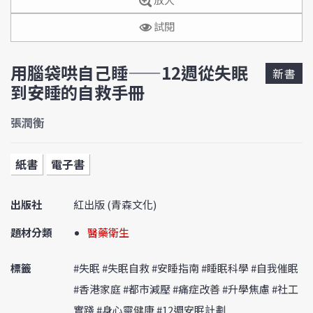
試閱
用腦袋哄自己睡——12週從失眠
新書
到安睡的自救手冊
張潤衡
紙書
電子書
出版社
紅出版 (青森文化)
題材分類
醫藥衛生
標籤
#失眠 #失眠自救 #安睡指南 #睡眠科學 #自我催眠
#香港家庭 #都市減壓 #痛症改善 #升學焦慮 #社工
實踐 #身心靈健康 #12週安眠計劃