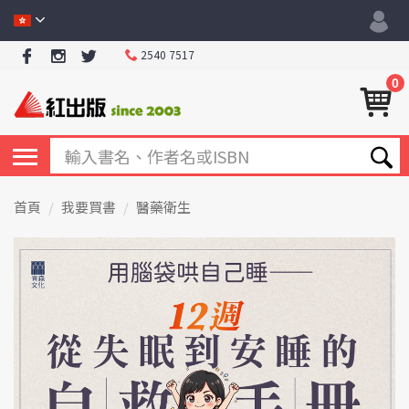
2540 7517
0
首頁
我要買書
醫藥衛生