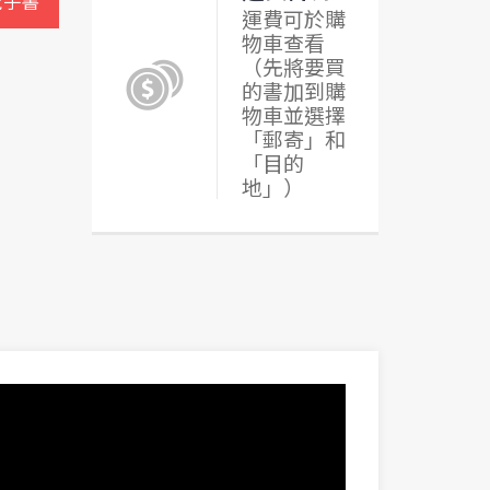
電子書
運費可於購
物車查看
（先將要買
的書加到購
物車並選擇
「郵寄」和
「目的
地」）