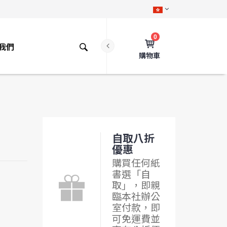
0
我們
購物車
自取八折
優惠
購買任何紙
書選「自
取」，即親
臨本社辦公
室付款，即
可免運費並