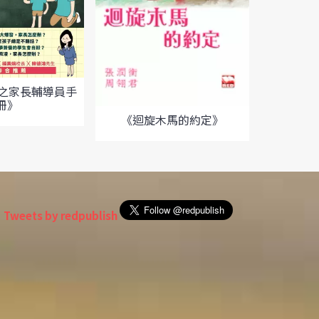
《湊大BB 
2之家長輔導員手
冊》
《迴旋木馬的約定》
Tweets by redpublish