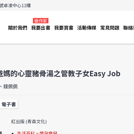
3號卓凌中心11樓
做作家
關於我們
我要出書
我要買書
活動傳媒
常見問題
聯絡
爸媽的心靈豬骨湯之管教子女Easy Job
、錢佩佩
電子書
紅出版 (青森文化)
類
生活百科 > 懷孕育兒