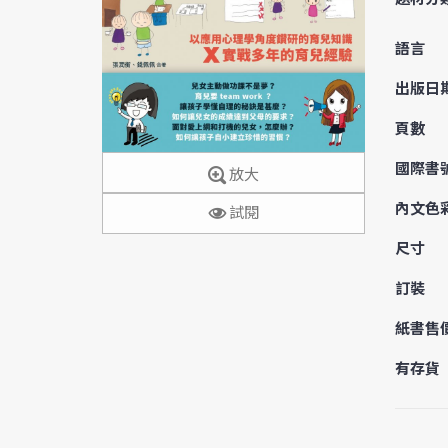
語言
出版日
頁數
國際書
放大
內文色
試閱
尺寸
訂裝
紙書售
有存貨