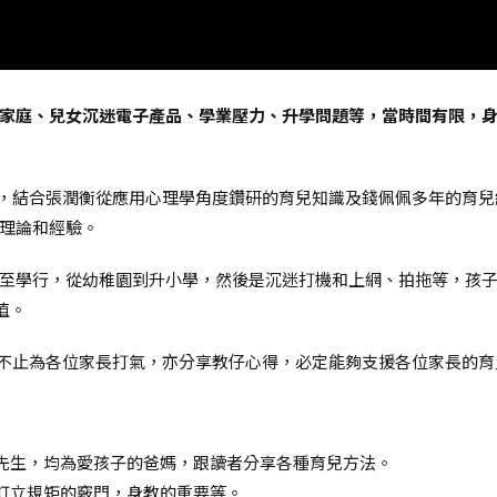
家庭、兒女沉迷電子產品、學業壓力、升學問題等，當時間有限，
ob》，結合張潤衡從應用心理學角度鑽研的育兒知識及錢佩佩多年的
理論和經驗。
至學行，從幼稚園到升小學，然後是沉迷打機和上網、拍拖等，孩
值。
ob》不止為各位家長打氣，亦分享教仔心得，必定能夠支援各位家長的
先生，均為愛孩子的爸媽，跟讀者分享各種育兒方法。
訂立規矩的竅門，身教的重要等。