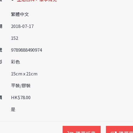
繁體中文
期
2018-07-17
152
號
9789888490974
彩
彩色
15cm x 21cm
平裝/膠裝
價
HK$78.00
是