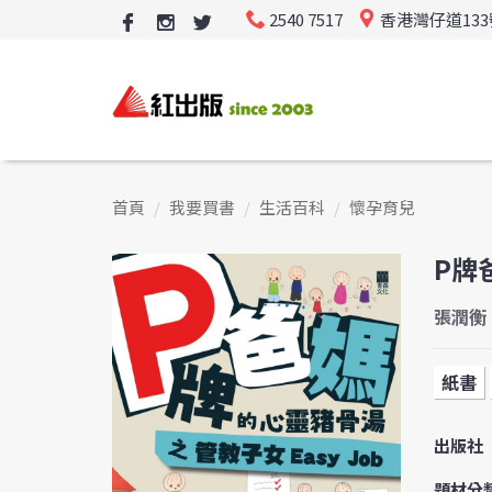
2540 7517
香港灣仔道13
首頁
我要買書
生活百科
懷孕育兒
P牌
張潤衡
紙書
出版社
題材分