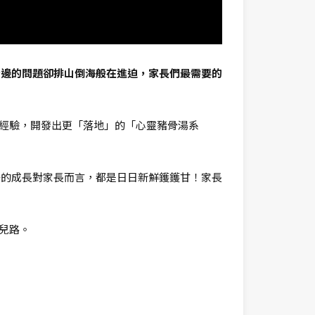
身邊的問題卻排山倒海般在進迫，家長們最需要的
育兒經驗，開發出更「落地」的「心靈豬骨湯系
子的成長對家長而言，都是日日新鮮鑊鑊甘！家長
育兒路。