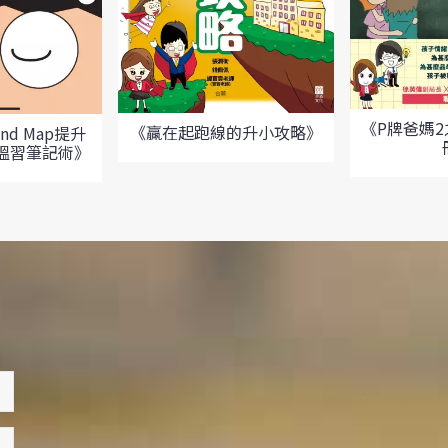
《P牌爸媽
《贏在起跑線的升小攻略》
nd Map提升
溫習筆記術》