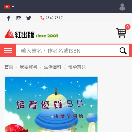
2540 7517
0
首頁
我要買書
生活百科
懷孕育兒