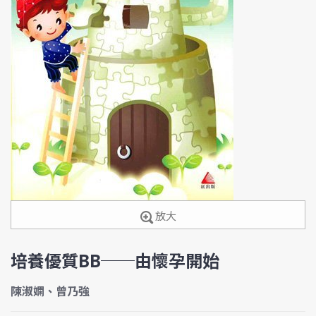
放大
培養優質BB──由懷孕開始
陳淑嫻、曾乃強