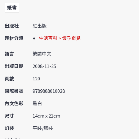
紙書
出版社
紅出版
題材分類
生活百科 > 懷孕育兒
語言
繁體中文
出版日期
2008-11-25
頁數
120
國際書號
9789888010028
內文色彩
黑白
尺寸
14cm x 21cm
訂裝
平裝/膠裝