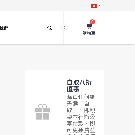
0
我們
購物車
自取八折
優惠
購買任何紙
書選「自
取」，即親
臨本社辦公
室付款，即
可免運費並