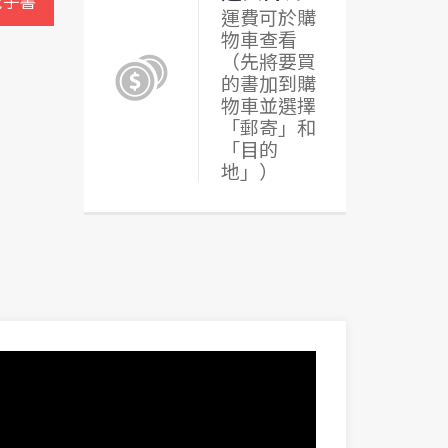
電子書
運費可於購
物車查看
（先將要買
的書加到購
物車並選擇
「郵寄」和
「目的
地」）