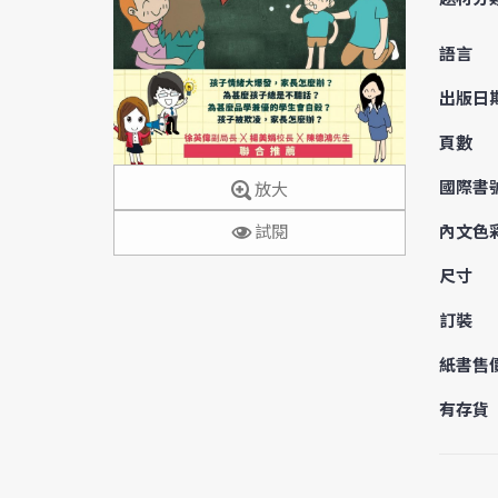
語言
出版日
頁數
國際書
放大
試閱
內文色
尺寸
訂裝
紙書售
有存貨