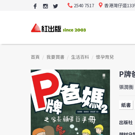
2540 7517
香港灣仔道13
首頁
我要買書
生活百科
懷孕育兒
P牌
張潤衡
紙書
出版社
題材分