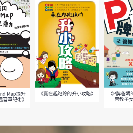
《P牌爸媽
《贏在起跑線的升小攻略》
nd Map提升
管教子女E
溫習筆記術》