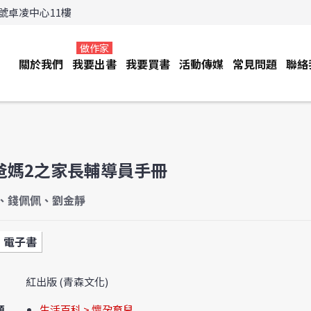
3號卓凌中心11樓
做作家
關於我們
我要出書
我要買書
活動傳媒
常見問題
聯絡
爸媽2之家長輔導員手冊
、錢佩佩、劉金靜
電子書
紅出版 (青森文化)
類
生活百科 > 懷孕育兒