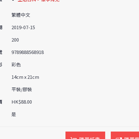
繁體中文
期
2019-07-15
200
號
9789888568918
彩
彩色
14cm x 21cm
平裝/膠裝
價
HK$88.00
是