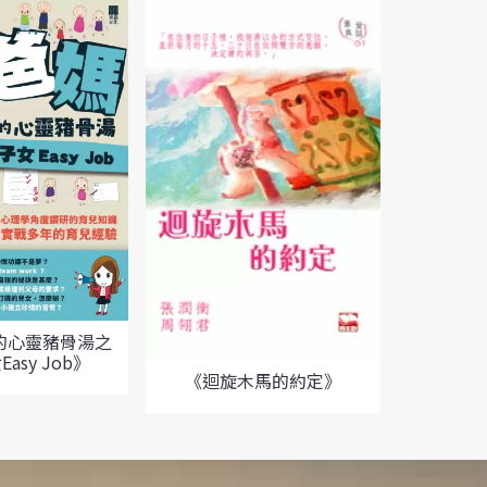
《湊大BB 
的心靈豬骨湯之
asy Job》
《迴旋木馬的約定》