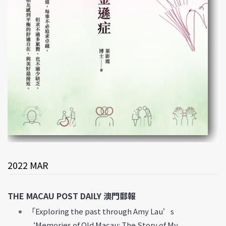
2022 MAR
THE MACAU POST DAILY 澳門郵報
「Exploring the past through Amy Lau’s
‘Memories of Old Macau: The Story of My