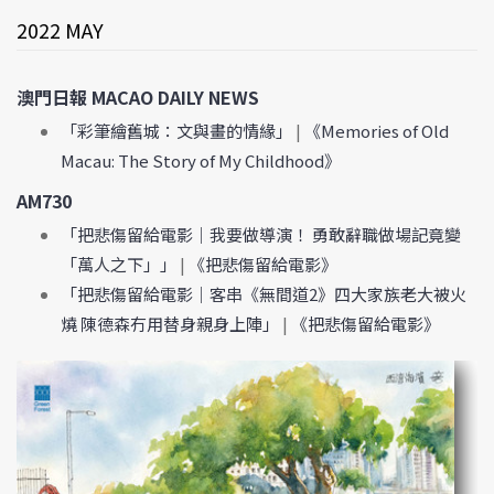
2022 MAY
澳門日報 MACAO DAILY NEWS
「彩筆繪舊城：文與畫的情緣」
|
《Memories of Old
Macau: The Story of My Childhood》
AM730
「把悲傷留給電影｜我要做導演！ 勇敢辭職做場記竟變
「萬人之下」」
|
《把悲傷留給電影》
「把悲傷留給電影｜客串《無間道2》四大家族老大被火
燒 陳德森冇用替身親身上陣」
|
《把悲傷留給電影》