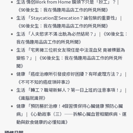
生活 情侶Work from Home 鏡頭下只是「扮工」？
|
《90後女生：我在情趣用品店工作的所見所聞》
生活 「Staycation定Sexcation？論包裝的重要性」
|
《90後女生：我在情趣用品店工作的所見所聞》
生活 「人夫慾求不滿 出軌為必然結局？」
|
《90後女生：
我在情趣用品店工作的所見所聞》
生活 「宅男擁三位前女友現任是中法混血兒 竟被標籤為
變態？」
|
《90後女生：我在情趣用品店工作的所見所
聞》
健康 「癌症治療所引發皮疹好困擾？有咩處理方法？」
|
《不可不知的癌症瑣碎事2》
生活 「轉工？職場新鮮人？第一日上班的注意事項！」
|
《識腦就識撈》
健康 「預防勝於治療！4個習慣保持心臟健康 預防心臟
病」
|
《心動故事（三）——拆解心臟血管相關疾病、運
動與飲食健康的必懂知識》
頭條日報