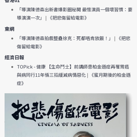
香港01
「導演陳德森出新書爆影圈秘聞 最憎演員一個壞習慣：要
導演演一次」
|
《把悲傷留給電影》
東網
「導演陳德森拍戲整蠱徐克：死都唔肯放飯！」
|
《把悲
傷留給電影》
經濟日報
TOPick - 健康 【生命鬥士】前講師患柏金遜症再罹胃癌
與病同行11年悟三招緩減病情惡化
|
《蜜月期後的柏金遜
症》