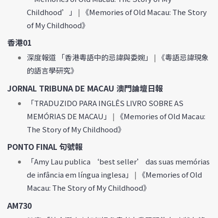
Childhood’」
|
《Memories of Old Macau: The Story
of My Childhood》
香港01
深度報道 「香港粵語中的忌諱與委婉」
|
《粵語忌諱現象
的語言學研究》
JORNAL TRIBUNA DE MACAU 澳門論壇日報
「TRADUZIDO PARA INGLÊS LIVRO SOBRE AS
MEMÓRIAS DE MACAU」
|
《Memories of Old Macau:
The Story of My Childhood》
PONTO FINAL 句號報
「Amy Lau publica ‘best seller’ das suas memórias
de infância em língua inglesa」
|
《Memories of Old
Macau: The Story of My Childhood》
AM730