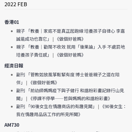
2022 FEB
香港01
親子 「教養｜家底不是真正起跑線 培養孩子自律心 李嘉
誠能成功也靠它」
|
《做個好爸媽》
親子 「教養｜勸鬧不收效 就用「後果論」入手 不處罰地
培養孩子責任感」
|
《做個好爸媽》
經濟日報
副刊 「管教如放風箏鬆緊有度 博士爸爸親子之道在陪
伴」
|
《做個好爸媽》
副刊 「前幼師媽媽疫下與子健行 和諧粉彩畫記錄行山見
聞」
|
《停課不停學——哲與媽媽的和諧粉彩畫》
副刊 「90後女生在情趣商店的有趣見聞」
|
《90後女生：
我在情趣用品店工作的所見所聞》
AM730