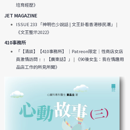
培育經歷》
JET MAGAZINE
ISSUE 233 「神明也少說話 | 文王卦看香港移民潮」
|
《文王聖示2022》
410事務所
「【清談】【410事務所】 │Patreon限定｜性商店女店
員激情訪問﹗﹗【廣東話】」
|
《90後女生：我在情趣用
品店工作的所見所聞》