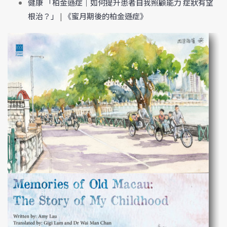
健康 「柏金遜症｜如何提升患者自我照顧能力 症狀有望
根治？」
|
《蜜月期後的柏金遜症》