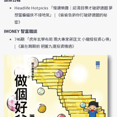
Headlife Hotpicks 「慢讀樂趣｜認清目標才破舒適圈 夢
想當蝙蝠俠不接地氣」
|
《偷偷告訴你打破舒適圈的秘
密》
IMONEY 智富雜誌
746期 「虎年玄學布局 兩大專家蔣匡文 小龍授投資心得」
|
《贏在周期前 把握九運投資機遇》