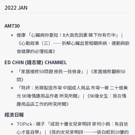
2022 JAN
AM730
健康 「心臟病你要知！8大高危因素 睇下你有冇中」
|
《心動故事（三）——拆解心臟血管相關疾病、運動與飲
食健康的必懂知識》
ED CHIN (錢志健) CHANNEL
「家居維修50問題 移民一技傍身」
|
《家居維修翻新50
問》
「特評：另類製造市場 中國成人用品 市場一哥 二十億美
元 90後情趣用品作者 所見所聞」
|
《90後女生：我在情
趣用品店工作的所見所聞》
經濟日報
TOPick - 親子 「成就十優女兒麥明詩 麥何小娟︰有自信
心才能自學」
|
《我的女兒麥明詩——一張白紙到10優的