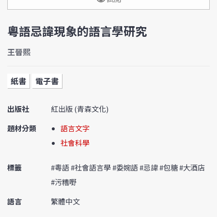
粵語忌諱現象的語言學研究
王晉熙
紙書
電子書
出版社
紅出版 (青森文化)
題材分類
語言文字
社會科學
標籤
#粵語 #社會語言學 #委婉語 #忌諱 #包糖 #大酒店
#污糟嘢
語言
繁體中文