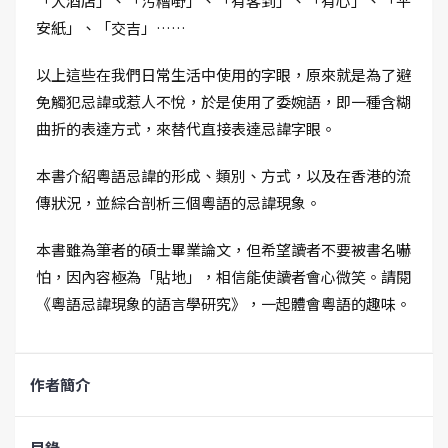
「大酒店」、「污糟嘢」、「有客到」、「有心」、「平
安紙」、「交吉」……
以上這些在我們日常生活中使用的字眼，原來就是為了避
免觸犯忌諱或惹人不悅，於是使用了委婉語，即一種含糊
曲折的表達方式，來替代直接表達忌諱字眼。
本書介紹粵語忌諱的形成、類別、方式，以及在香港的流
傳狀況，並綜合剖析三個粵語的忌諱現象。
本書雖為筆者的碩士畢業論文，但希望讀者不要被書名嚇
怕，因內容極為「貼地」，相信能使讀者會心微笑。請閱
《粵語忌諱現象的語言學研究》，一起體會粵語的趣味。
作者簡介
目錄