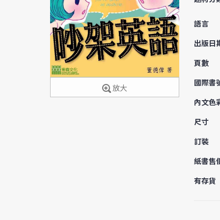
語言
出版日
頁數
國際書
放大
內文色
尺寸
訂裝
紙書售
有存貨