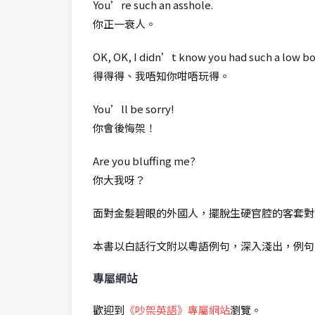
You’re such an asshole.
你正一衰人。
OK, OK, I didn’t know you had such a low boi
得得得、我唔知你咁唔玩得。
You’ll be sorry!
你會後悔架！
Are you bluffing me?
你大我呀？
面對金髮碧眼的外國人，擺脫生硬官腔的客套對
本書以白話行文附以粵語例句，深入淺出，例句
專屬網站
歡迎到
《吵架英語》專屬網站
瀏覽。