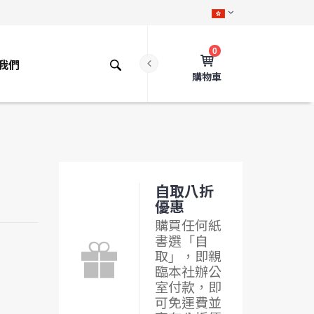
0
我們
購物車
自取八折
優惠
購買任何紙
書選「自
取」，即親
臨本社辦公
室付款，即
可免運費並