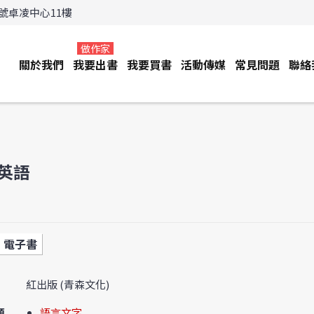
3號卓凌中心11樓
做作家
關於我們
我要出書
我要買書
活動傳媒
常見問題
聯絡
英語
電子書
紅出版 (青森文化)
類
語言文字