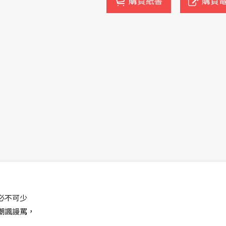
購買紙書
購買
必不可少
嘲諷謾罵，