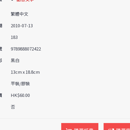
繁體中文
期
2010-07-13
183
號
9789888072422
彩
黑白
13cm x 18.8cm
平裝/膠裝
價
HK$60.00
否