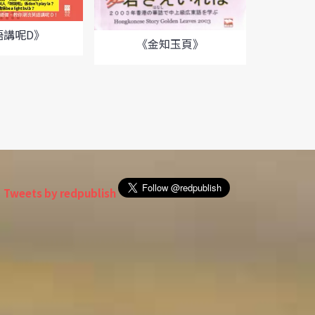
語講呢D》
《金知玉頁》
《Hong
Glod
Tweets by redpublish