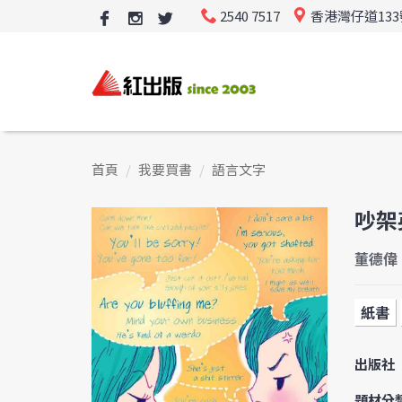
2540 7517
香港灣仔道13
首頁
我要買書
語言文字
吵架
董德偉
紙書
出版社
題材分