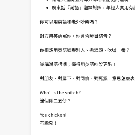
廣東話『潮語』翻譯對照，年輕人實用有
你可以用英語和老外吵架嗎？
對方用英語罵你，你會否瞪目結舌？
你很想用英語唬嚇別人、拋浪頭、吹噓一番？
識講潮語很潮；懂得用英語吵架更酷！
對朋友、對屬下、對同儕、對死黨，意思怎麼表
Who’s the snitch?
邊個係二五仔？
You chicken!
冇膽鬼！