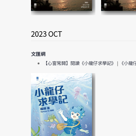
2023 OCT
文匯網
【心窗常開】閱讀《小龍仔求學記》
|
《小龍