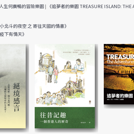
意人生何廣暢的冒險樂園
|
《追夢者的樂園 TREASURE ISLAND: THE A
小北斗的夜空 之 寄往天國的情書》
疫下有情天》