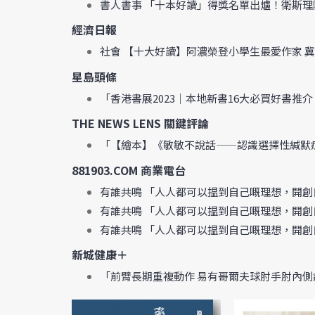
書人書事 「十本好讀」得獎名單出爐！衛斯
經濟日報
社會 【十大好讀】阿濃榮登小學生最愛作家 
星島頭條
「香港書展2023｜本地新書16大必買好書推介！
THE NEWS LENS 關鍵評論
「【繪本】《敏敏不說話——認識選擇性緘默
881903.COM 商業電台
有誰共鳴 「人人都可以揾到自己嘅理想，開
有誰共鳴 「人人都可以揾到自己嘅理想，開
有誰共鳴 「人人都可以揾到自己嘅理想，開
新城健康＋
「前臂長期重複動作 易有哥爾夫球肘手肘內