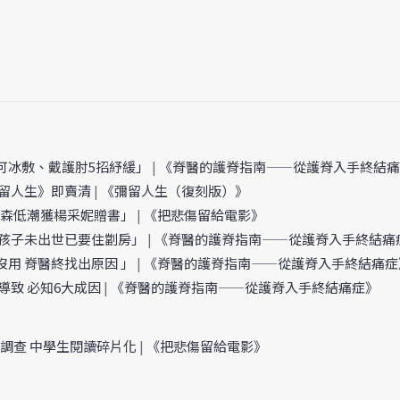
可冰敷、戴護肘5招紓緩」
|
《脊醫的護脊指南——從護脊入手終結痛
彌留人生》即賣清
|
《彌留人生（復刻版）》
德森低潮獲楊采妮贈書」
|
《把悲傷留給電影》
讓孩子未出世已要住劏房」
|
《脊醫的護脊指南——從護脊入手終結痛
沒用 脊醫終找出原因 」
|
《脊醫的護脊指南——從護脊入手終結痛症
導致 必知6大成因
|
《脊醫的護脊指南——從護脊入手終結痛症》
調查 中學生閱讀碎片化
|
《把悲傷留給電影》