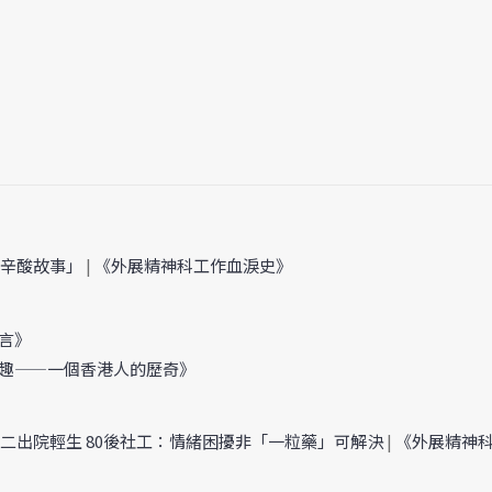
後辛酸故事」
|
《外展精神科工作血淚史》
言》
趣——一個香港人的歷奇》
初二出院輕生 80後社工：情緒困擾非「一粒藥」可解決
|
《外展精神