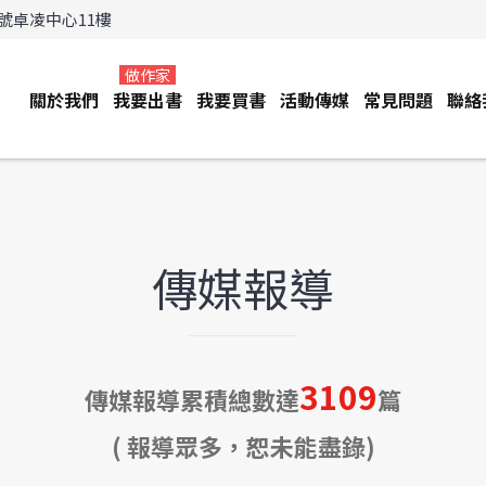
3號卓凌中心11樓
做作家
關於我們
我要出書
我要買書
活動傳媒
常見問題
聯絡
傳媒報導
3109
傳媒報導累積總數達
篇
( 報導眾多，恕未能盡錄)