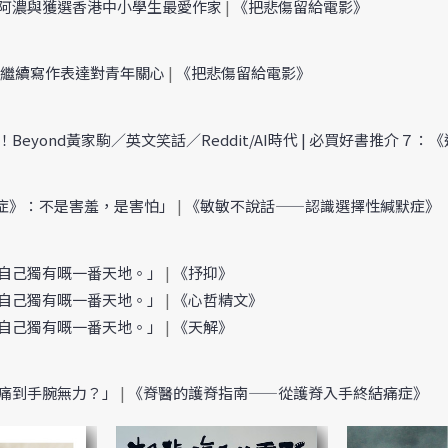
理阿濃與獲選香港中小學生最愛作家
|
《把悲傷留給電影》
冀繼續寫作表達對青年關心
|
《把悲傷留給電影》
Beyond黃家駒／英文笑話／Reddit/AI時代 | 必買好書推介７
症》：不是害羞，是害怕」
|
《敏敏不說話——認識選擇性緘默症》
創自己獨有嘅一番天地。」
|
《抒抑》
創自己獨有嘅一番天地。」
|
《心哲精文》
創自己獨有嘅一番天地。」
|
《天解》
側痛到手腕無力？」
|
《脊醫的護脊指南——從護脊入手終結痛症》