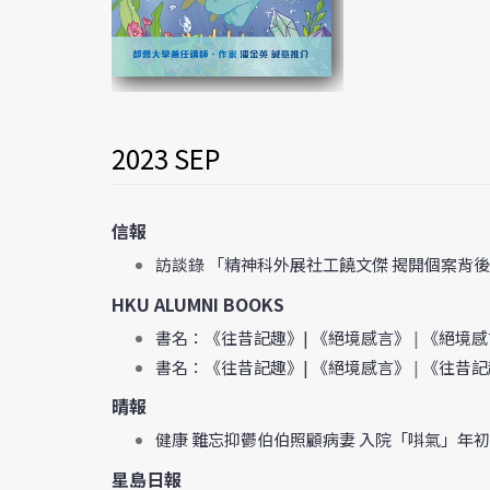
2023 SEP
信報
訪談錄 「精神科外展社工饒文傑 揭開個案背
HKU ALUMNI BOOKS
書名：《往昔記趣》| 《絕境感言》
|
《絕境感
書名：《往昔記趣》| 《絕境感言》
|
《往昔記
晴報
健康 難忘抑鬱伯伯照顧病妻 入院「唞氣」年
星島日報