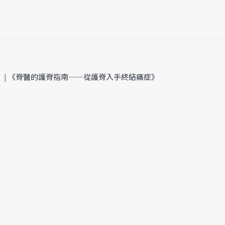
」
|
《脊醫的護脊指南——從護脊入手終結痛症》