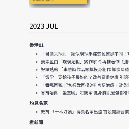
2023 JUL
香港01
「哥爾夫球肘｜類似網球手痛楚位置卻不同！
姜紫藍由「𡃁模始祖」變作家 今再推著作《
好讀熱點 「李慧詩作品奪獎投身創作 導演陳
「懷孕｜要給孩子最好的？改善脊骨健康 別
「吞嚥困難 | 7旬婦受困擾3年 言語治療、針灸
寒背唔係「坐直啲」咁簡單 健身胸肌過強都會
灼見名家
教育 「十本好讀」得獎名單出爐 首設閱讀習慣
橙新聞