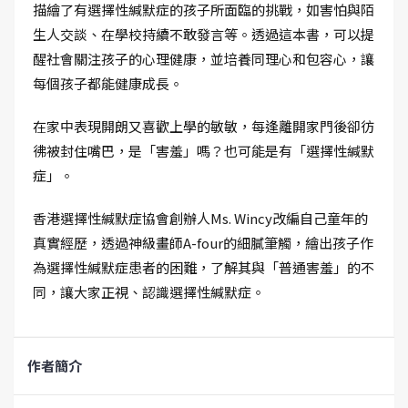
描繪了有選擇性緘默症的孩子所面臨的挑戰，如害怕與陌
生人交談、在學校持續不敢發言等。透過這本書，可以提
醒社會關注孩子的心理健康，並培養同理心和包容心，讓
每個孩子都能健康成長。
在家中表現開朗又喜歡上學的敏敏，每逢離開家門後卻彷
彿被封住嘴巴，是「害羞」嗎？也可能是有「選擇性緘默
症」。
香港選擇性緘默症協會創辦人Ms. Wincy改編自己童年的
真實經歷，透過神級畫師A-four的細膩筆觸，繪出孩子作
為選擇性緘默症患者的困難，了解其與「普通害羞」的不
同，讓大家正視、認識選擇性緘默症。
作者簡介