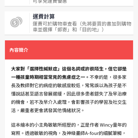
可享免運費優惠
運費計算
運費可於購物車查看（先將要買的書加到購物
車並選擇「郵寄」和「目的地」）
內容簡介
大家對「選擇性緘默症」這個名詞或許很陌生，但它卻是
一種孩童時期相當常見的焦慮症之一。
不幸的是，很多家
長及教師對它的病症的敏感度較低，常常誤以為孩子是不
懂說話甚至語言發展遲緩，因此很多患者錯失了及早治療
的機會，若不及早介入處理，會影響孩子的學習及社交生
活，嚴重者更會誘發其他情緒狀況。
這本繪本的小主角敏敏所經歷的，正是作者 Wincy童年的
寫照。透過敏敏的視角，及神級畫師A-four的細膩筆觸，