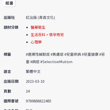
紙書
出版社
紅出版 (青森文化)
題材分類
醫藥衛生
生活百科 > 懷孕育兒
心理學
標籤
#選擇性緘默症 #焦慮症 #兒童疾病 #兒童健康 #兒
童 #病症 #SelectiveMutism
語言
繁體中文
出版日期
2023-03-10
頁數
24
國際書號
9789888822485