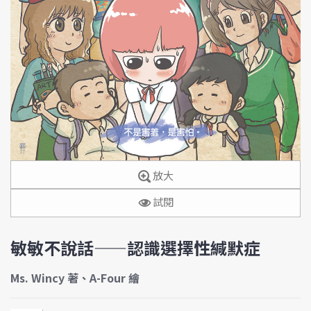
放大
試閱
敏敏不說話——認識選擇性緘默症
Ms. Wincy 著、A-Four 繪