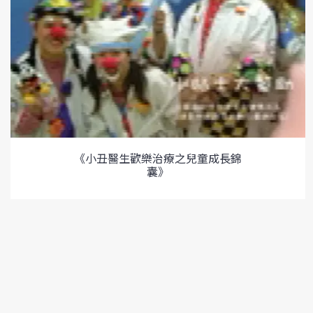
《小丑醫生歡樂治療之兒童成長錦
囊》