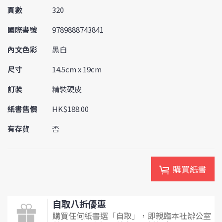
頁數
320
國際書號
9789888743841
內文色彩
黑白
尺寸
14.5cm x 19cm
訂裝
精裝硬皮
紙書售價
HK$188.00
有存貨
否
購買紙書
自取八折優惠
購買任何紙書選「自取」，即親臨本社辦公室