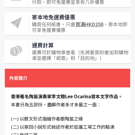
付款，即可免運費並享有八折優惠
寄本地免運費優惠
購買任何紙書，只要
買滿HKD250
，寄本地即
可享免運費優惠
運費計算
運費可於購物車查看（先將要買的書加到購物
車並選擇「郵寄」和「目的地」）
內容簡介
香港著名陶笛演奏家李文聰Lee Ocarina首本文字作品。
本書分為五部份，盡顯作者多才多藝之一面：
(一) 以散文形式描繪作者跟陶笛之緣
(二) 以章回小說形式敍述作者於庇護工場工作的點滴
(三) 新詩三首