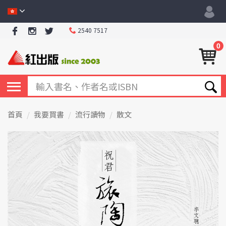
2540 7517
0
首頁
我要買書
流行讀物
散文