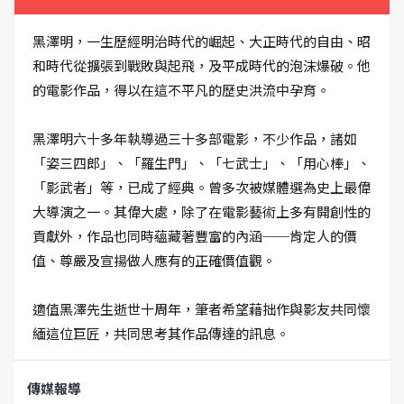
黑澤明，一生歷經明治時代的崛起、大正時代的自由、昭
和時代從擴張到戰敗與起飛，及平成時代的泡沫爆破。他
的電影作品，得以在這不平凡的歷史洪流中孕育。
黑澤明六十多年執導過三十多部電影，不少作品，諸如
「姿三四郎」、「羅生門」、「七武士」、「用心棒」、
「影武者」等，已成了經典。曾多次被媒體選為史上最偉
大導演之一。其偉大處，除了在電影藝術上多有開創性的
貢獻外，作品也同時蘊藏著豐富的內涵──肯定人的價
值、尊嚴及宣揚做人應有的正確價值觀。
適值黑澤先生逝世十周年，筆者希望藉拙作與影友共同懷
緬這位巨匠，共同思考其作品傳達的訊息。
傳媒報導