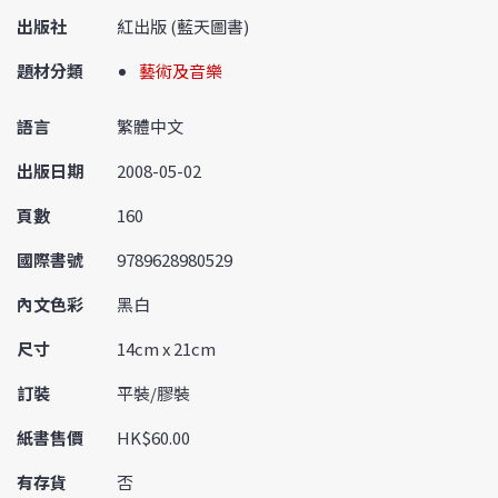
出版社
紅出版 (藍天圖書)
題材分類
藝術及音樂
語言
繁體中文
出版日期
2008-05-02
頁數
160
國際書號
9789628980529
內文色彩
黑白
尺寸
14cm x 21cm
訂裝
平裝/膠裝
紙書售價
HK$60.00
有存貨
否