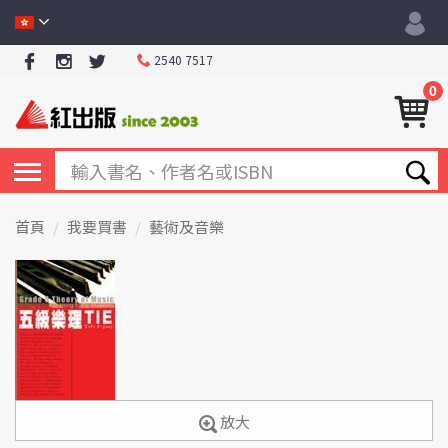
2540 7517
0
首頁
我要買書
藝術及音樂
放大