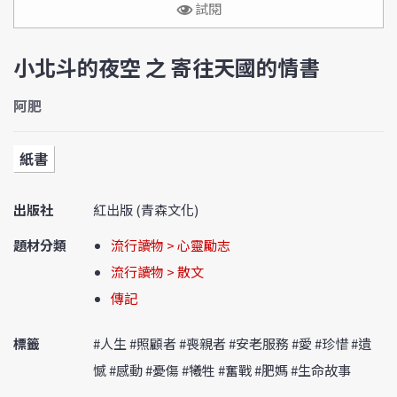
試閱
小北斗的夜空 之 寄往天國的情書
阿肥
紙書
出版社
紅出版 (青森文化)
題材分類
流行讀物 > 心靈勵志
流行讀物 > 散文
傳記
標籤
#人生 #照顧者 #喪親者 #安老服務 #愛 #珍惜 #遺
憾 #感動 #憂傷 #犧牲 #奮戰 #肥媽 #生命故事