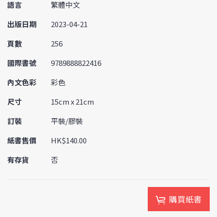
語言
繁體中文
出版日期
2023-04-21
頁數
256
國際書號
9789888822416
內文色彩
彩色
尺寸
15cm x 21cm
訂裝
平裝/膠裝
紙書售價
HK$140.00
有存貨
否
購買紙書