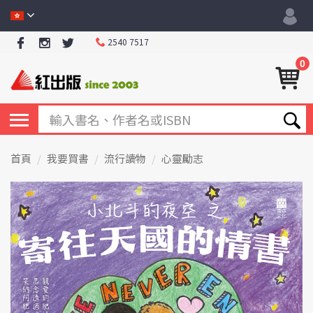
2540 7517
0
首頁
我要買書
流行讀物
心靈勵志