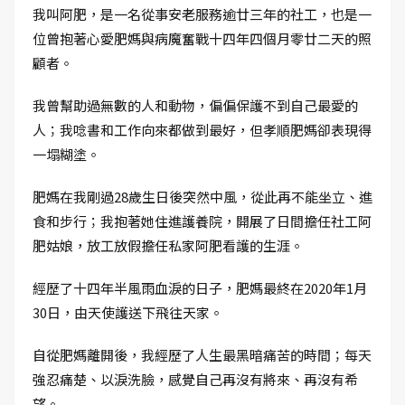
我叫阿肥，是一名從事安老服務逾廿三年的社工，也是一
位曾抱著心愛肥媽與病魔奮戰十四年四個月零廿二天的照
顧者。
我曾幫助過無數的人和動物，偏偏保護不到自己最愛的
人；我唸書和工作向來都做到最好，但孝順肥媽卻表現得
一塌糊塗。
肥媽在我剛過28歲生日後突然中風，從此再不能坐立、進
食和步行；我抱著她住進護養院，開展了日間擔任社工阿
肥姑娘，放工放假擔任私家阿肥看護的生涯。
經歷了十四年半風雨血淚的日子，肥媽最終在2020年1月
30日，由天使護送下飛往天家。
自從肥媽離開後，我經歷了人生最黑暗痛苦的時間；每天
強忍痛楚、以淚洗臉，感覺自己再沒有將來、再沒有希
望。