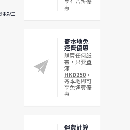
享有八折優
惠
漫威電影工
寄本地免
運費優惠
購買任何紙
書，只要
買
滿
HKD250
，
寄本地即可
享免運費優
惠
運費計算