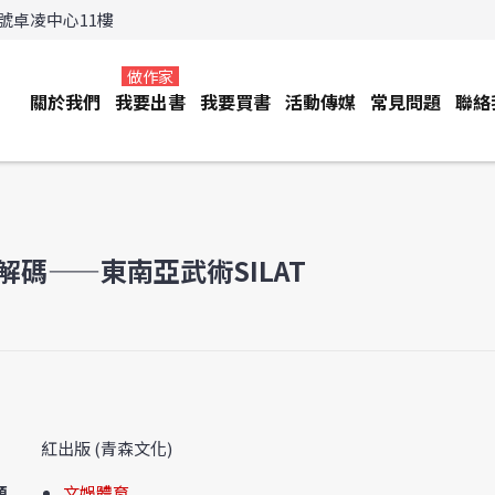
3號卓凌中心11樓
做作家
關於我們
我要出書
我要買書
活動傳媒
常見問題
聯絡
解碼——東南亞武術SILAT
紅出版 (青森文化)
類
文娛體育