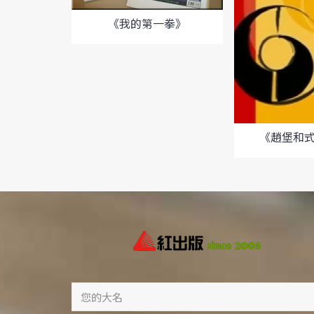
《我的第一拳》
《趙堡和