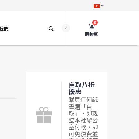
0
我們
購物車
自取八折
優惠
購買任何紙
書選「自
取」，即親
臨本社辦公
室付款，即
可免運費並