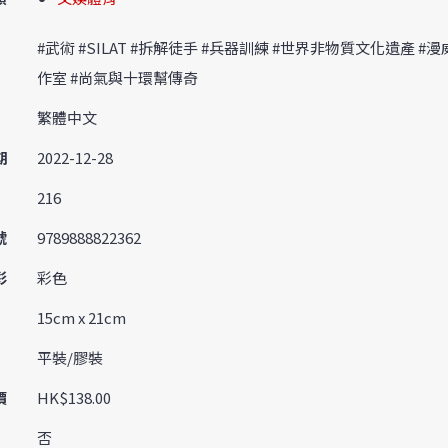
#武術 #SILAT #拆解徒手 #兵器訓練 #世界非物質文化遺產 #
作室 #尚氣與十環幫傳奇
繁體中文
期
2022-12-28
216
號
9789888822362
彩
彩色
15cm x 21cm
平裝/膠裝
價
HK$138.00
否