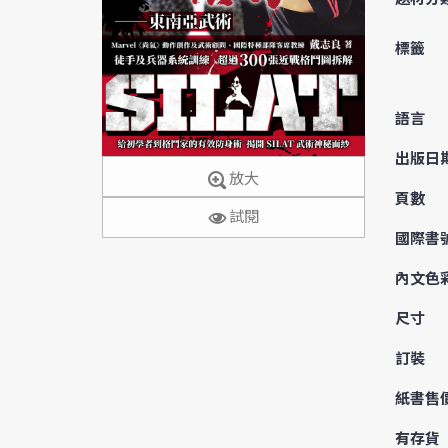
標籤
語言
出版日
放大
頁數
試閱
國際書
內文色
尺寸
訂裝
紙書售
有存貨