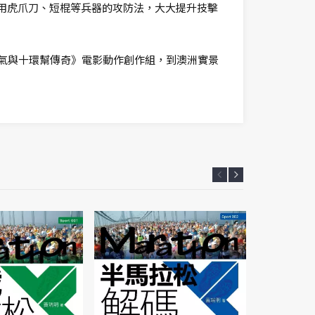
運用虎爪刀、短棍等兵器的攻防法，大大提升技擊
加入《尚氣與十環幫傳奇》電影動作創作組，到澳洲實景