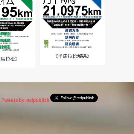
《半馬拉松解碼》
戰馬拉松》
《
Tweets by redpublish