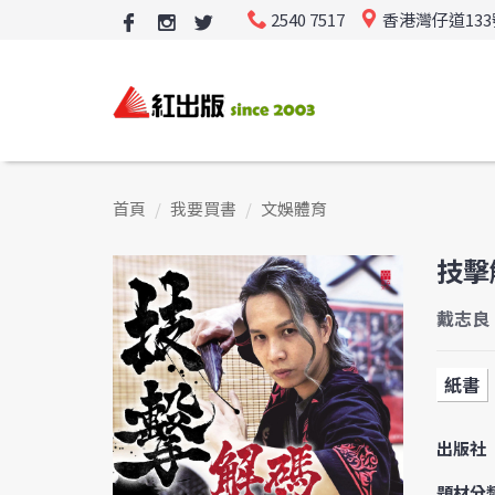
2540 7517
香港灣仔道13
首頁
我要買書
文娛體育
技擊
戴志良
紙書
出版社
題材分