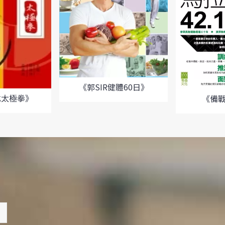
《郭SIR健體60日》
式太極拳》
《備