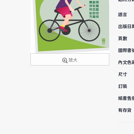
語言
出版日
頁數
國際書
放大
內文色
尺寸
訂裝
紙書售
有存貨