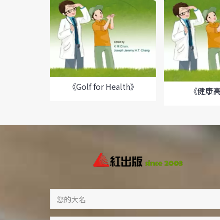
《Golf for Health》
《健康