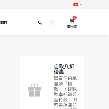
0
我們
購物車
自取八折
優惠
購買任何紙
書選「自
取」，即親
臨本社辦公
室付款，即
可免運費並