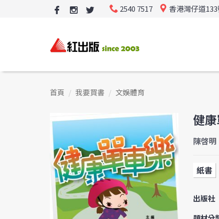
2540 7517
香港灣仔道13
首頁
我要買書
文娛體育
健康
陳啓明
紙書
出版社
題材分