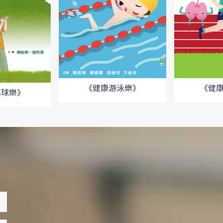
《健
《健康游泳樂》
高球樂》