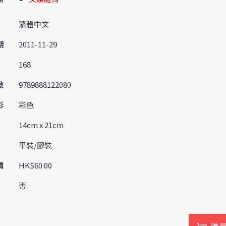
繁體中文
期
2011-11-29
168
號
9789888122080
彩
彩色
14cm x 21cm
平裝/膠裝
價
HK$60.00
否