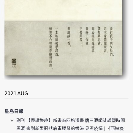
2021 AUG
星島日報
副刊 【慢讀樂趣】新書為四格漫畫 唐三藏師徒誤墮時間
黑洞 來到新型冠狀病毒爆發的香港 見證疫情
|
《西遊疫