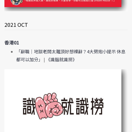
2021 OCT
香港01
「辭職｜地獄老闆太難頂好想裸辭？4大劈炮小提示 休息
都可以加分」
|
《識腦就識撈》