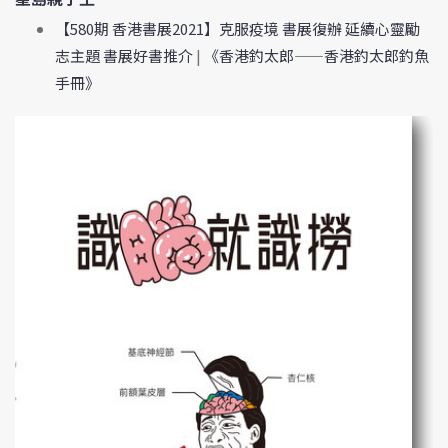
【580期 香港書展2021】克服疫境 書展復辦 延續心靈勵
志主題 書展好書推介
|
《香港釣太郎——香港釣太郎釣魚
手冊》