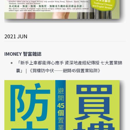
2021 JUN
IMONEY 智富雜誌
「新手上車都能得心應手 資深地產經紀傳授 七大置業錦
囊」
|
《買樓防中伏——避開45個置業陷阱》