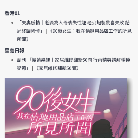
香港01
「夫妻感情｜老婆為人母後失性趣 老公炮製驚喜失敗 結
局終歸悕憈」
|
《90後女生：我在情趣用品店工作的所見
所聞》
星島日報
副刊 「慢讀樂趣｜家居維修翻新50問 行內精英講解種種
疑難」
|
《家居維修翻新50問》