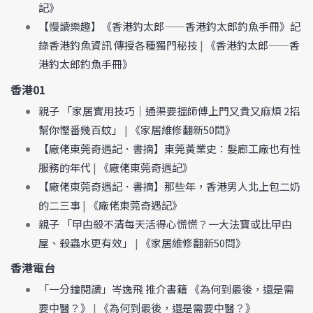
記》
【慢讀樂趣】《香港釣太郎——香港釣太郎釣魚手冊》記
錄香港釣魚資訊 傳授各種獨門秘技
|
《香港釣太郎——香
港釣太郎釣魚手冊》
香港01
親子 「家居實用技巧｜通渠要搵師傅上門又貴又麻煩 2招
幫你慳番幾百蚊」
|
《家居維修翻新50問》
【廠佬東莞奇遇記．書摘】東莞黃業史：髮廊工廠也有性
服務的年代
|
《廠佬東莞奇遇記》
【廠佬東莞奇遇記．書摘】那些年，香港男人北上包二奶
的二三事
|
《廠佬東莞奇遇記》
親子 「曱甴殺不清每天活得心慌慌？一大法寶或比曱甴
屋、殺蟲水更有效」
|
《家居維修翻新50問》
香港電台
「一分鐘閱讀」岑逸飛 推介書籍 《為何到最後，還是需
要中醫？》
|
《為何到最後，還是需要中醫？》