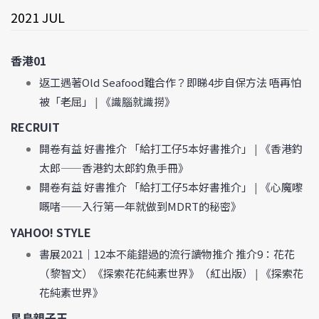
2021 JUL
香港01
返工遇著Old Seafood難合作？即睇4步自保方法 唔再怕
被「老屈」
|
《識腦就識撈》
RECRUIT
開卷有益 好書推介 「給打工仔5本好書推介」
|
《香港釣
太郎——香港釣太郎釣魚手冊》
開卷有益 好書推介 「給打工仔5本好書推介」
|
《心魔嚟
嘅啫——入行第一年就做到MDRT的秘密》
YAHOO! STYLE
書展2021｜12本不能錯過的流行讀物推介 推介9：花花
（黎智文）《探索花花純素世界》（紅出版）
|
《探索花
花純素世界》
星島親子王