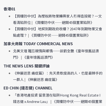
香港01
【買樓防中伏】為慳稅將物業轉畀家人冇得造按揭？一文
看清陷阱位
|
《買樓防中伏——避開45個置業陷阱》
【買樓防中伏】地契到期政府收樓？2047年到期物業又會
點處理？
|
《買樓防中伏——避開45個置業陷阱》
加拿大商報 TODAY COMMERCIAL NEWS
北美文壇 難忘親情與鄉情──談劉全艷《童年憶舊話澳
門》
|
《童年憶舊話澳門》
THE NEWS LENS 關鍵評論
《伸展迷思 痛症篇》：先天柔軟度高的人，也是最棘手的
一群人
|
《伸展迷思 痛症篇》
ED CHIN (錢志健) CHANNEL
「香港地產投資 留意潛在陷阱Hong Kong Real Estate I
錢志健 x Andrew Lau」
|
《買樓防中伏——避開45個置業