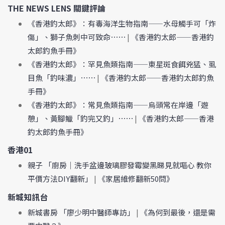
THE NEWS LENS 關鍵評論
《香港釣太郎》：有毒海洋生物指南——水母觸手可「炸
傷」、獅子魚刺中可致命⋯⋯
|
《香港釣太郎——香港釣
太郎釣魚手冊》
《香港釣太郎》：罕見魚類指南——東星斑食餌兇猛、虱
目魚「釣味濃」⋯⋯
|
《香港釣太郎——香港釣太郎釣魚
手冊》
《香港釣太郎》：常見魚類指南——烏頭常在岸邊「遊
憩」、黃腳鱲「釣完又釣」⋯⋯
|
《香港釣太郎——香港
釣太郎釣魚手冊》
香港01
親子 「廚房｜洗手盆邊玻璃膠發霉變黑睇見就嘔心 教你
平價方法DIY翻新」
|
《家居維修翻新50問》
新城知訊台
新城書房 「廖少明中醫師專訪」
|
《為何到最後，還是需