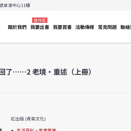
3號卓凌中心11樓
做作家
關於我們
我要出書
我要買書
活動傳媒
常見問題
聯絡
回了……2 老境‧重述（上冊）
紅出版 (青森文化)
類
生活百科 > 家事常識