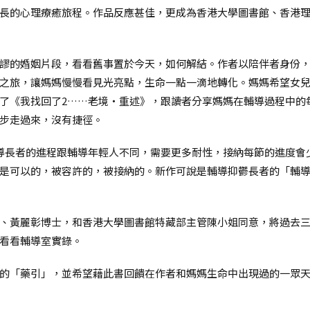
長的心理療癒旅程。作品反應甚佳，更成為香港大學圖書館、香港
謬的婚姻片段，看看舊事置於今天，如何解結。作者以陪伴者身份
之旅，讓媽媽慢慢看見光亮點，生命一點一滴地轉化。媽媽希望女
了《我找回了2……老境‧重述》，跟讀者分享媽媽在輔導過程中的
步走過來，沒有捷徑。
導長者的進程跟輔導年輕人不同，需要更多耐性，接納每節的進度會
是可以的，被容許的，被接納的。新作可說是輔導抑鬱長者的「輔
、黃麗彰博士，和香港大學圖書館特藏部主管陳小姐同意，將過去三
看看輔導室實錄。
的「藥引」，並希望藉此書回饋在作者和媽媽生命中出現過的一眾