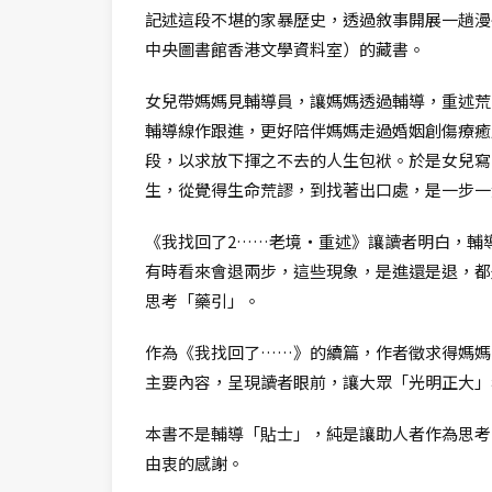
記述這段不堪的家暴歷史，透過敘事開展一趟漫
中央圖書館香港文學資料室）的藏書。
女兒帶媽媽見輔導員，讓媽媽透過輔導，重述荒
輔導線作跟進，更好陪伴媽媽走過婚姻創傷療癒
段，以求放下揮之不去的人生包袱。於是女兒寫
生，從覺得生命荒謬，到找著出口處，是一步一
《我找回了2……老境‧重述》讓讀者明白，輔
有時看來會退兩步，這些現象，是進還是退，都
思考「藥引」。
作為《我找回了……》的續篇，作者徵求得媽媽
主要內容，呈現讀者眼前，讓大眾「光明正大」
本書不是輔導「貼士」，純是讓助人者作為思考
由衷的感謝。