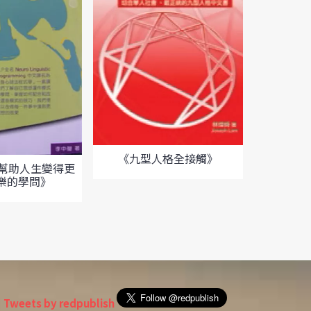
《九型人格全接觸》
《
─幫助人生變得更
樂的學問》
Tweets by redpublish