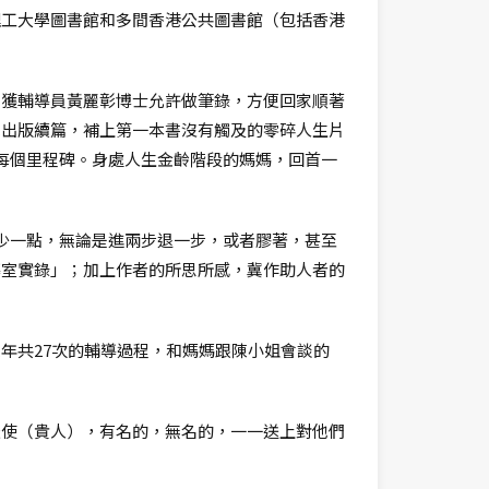
理工大學圖書館和多間香港公共圖書館（包括香港
，獲輔導員黃麗彰博士允許做筆錄，方便回家順著
兒出版續篇，補上第一本書沒有觸及的零碎人生片
每個里程碑。身處人生金齡階段的媽媽，回首一
少一點，無論是進兩步退一步，或者膠著，甚至
導室實錄」；加上作者的所思所感，冀作助人者的
年共27次的輔導過程，和媽媽跟陳小姐會談的
天使（貴人），有名的，無名的，一一送上對他們