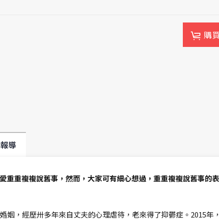
購
媒報導
愛重重複複說舊事，然而，大家可有細心想過，重重複複說舊事的
進婚姻，經歷卅多年來自丈夫的心理虐待，老來得了抑鬱症。2015