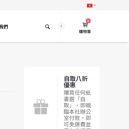
0
我們
購物車
自取八折
優惠
購買任何紙
書選「自
取」，即親
臨本社辦公
室付款，即
可免運費並