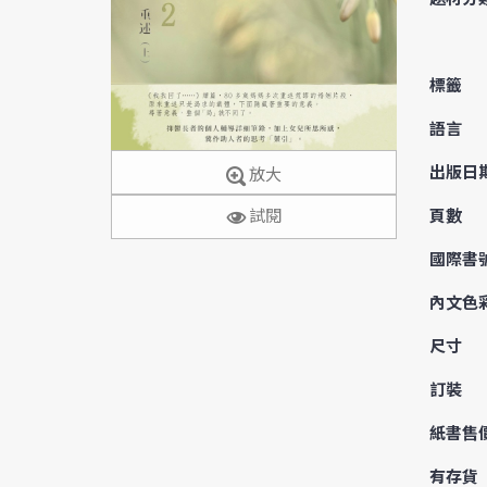
標籤
語言
出版日
放大
頁數
試閱
國際書
內文色
尺寸
訂裝
紙書售
有存貨