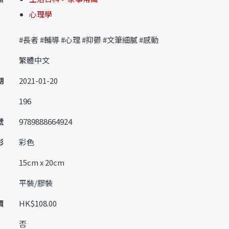
心理學
#長者 #輔導 #心理 #抑鬱 #文筆細膩 #感動
繁體中文
期
2021-01-20
196
號
9789888664924
彩
彩色
15cm x 20cm
平裝/膠裝
價
HK$108.00
否