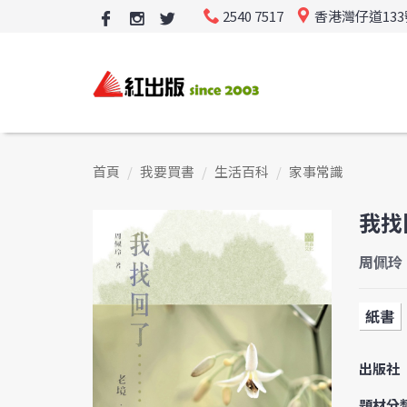
2540 7517
香港灣仔道13
首頁
我要買書
生活百科
家事常識
我找
周佩玲
紙書
出版社
題材分