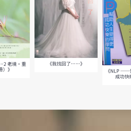
《我找回了……》
…2 老境‧重
冊）》
《NLP ─
成功快