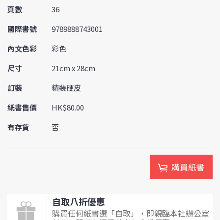
頁數
36
國際書號
9789888743001
內文色彩
彩色
尺寸
21cm x 28cm
訂裝
精裝硬皮
紙書售價
HK$80.00
有存貨
否
購買紙書
自取八折優惠
購買任何紙書選「自取」，即親臨本社辦公室