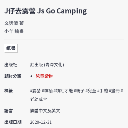
J仔去露營 Js Go Camping
文與清 著
小羊 繪畫
紙書
出版社
紅出版 (青森文化)
題材分類
兒童讀物
標籤
#露營 #領袖 #領袖才能 #親子 #兒童 #手繪 #畫冊 #
老幼咸宜
語言
繁體中文及英文
出版日期
2020-12-31