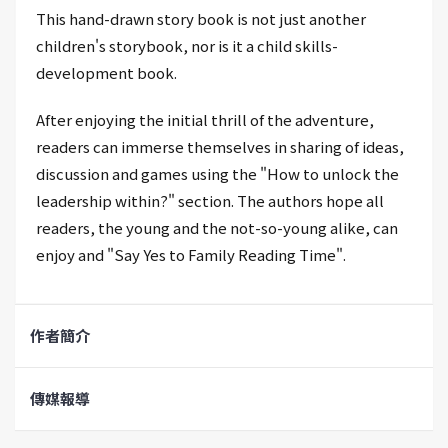
This hand-drawn story book is not just another
children's storybook, nor is it a child skills-
development book.
After enjoying the initial thrill of the adventure,
readers can immerse themselves in sharing of ideas,
discussion and games using the "How to unlock the
leadership within?" section. The authors hope all
readers, the young and the not-so-young alike, can
enjoy and "Say Yes to Family Reading Time".
作者簡介
傳媒報導