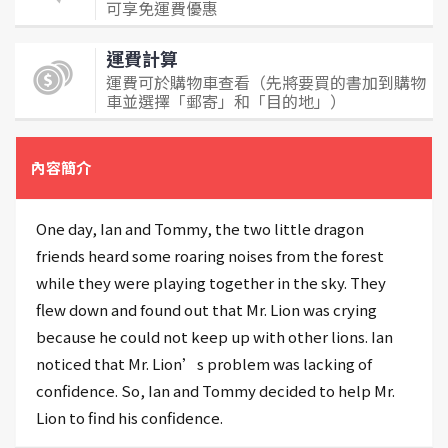
可享免運費優惠
運費計算
運費可於購物車查看（先將要買的書加到購物
車並選擇「郵寄」和「目的地」）
內容簡介
One day, Ian and Tommy, the two little dragon
friends heard some roaring noises from the forest
while they were playing together in the sky. They
flew down and found out that Mr. Lion was crying
because he could not keep up with other lions. Ian
noticed that Mr. Lion’s problem was lacking of
confidence. So, Ian and Tommy decided to help Mr.
Lion to find his confidence.