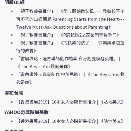
明報OL網
「親子教養書推介」
|
《從心開始做父母——教養孩子不
可不答的12道問題 Parenting Starts from the Heart---
Twelve Must-Ask Questions about Parenting》
「親子教養書推介」
|
《P牌爸媽2之家長輔導員手冊》
「親子教養書推介」
|
《找快樂的孩子——快樂與卓越並
行的教養》
「書展攻略﹕邊青導師創作繪本 自身經歷喚醒英雄」
|
《The Key is You 鎖匙是你》
「書內書外﹕為書創作 中英兒歌」
|
《The Key is You 鎖
匙是你》
雪花台灣
【香港書展2019】10本女人必睇新書推介
|
《貼地英文》
YAHOO奇摩時尚美妝
【香港書展2019】10本女人必睇新書推介
|
《貼地英文》