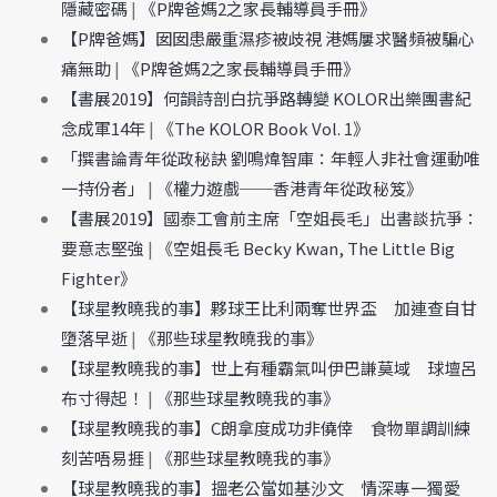
隱藏密碼
|
《P牌爸媽2之家長輔導員手冊》
【P牌爸媽】囡囡患嚴重濕疹被歧視 港媽屢求醫頻被騙心
痛無助
|
《P牌爸媽2之家長輔導員手冊》
【書展2019】何韻詩剖白抗爭路轉變 KOLOR出樂團書紀
念成軍14年
|
《The KOLOR Book Vol. 1》
「撰書論青年從政秘訣 劉鳴煒智庫：年輕人非社會運動唯
一持份者」
|
《權力遊戲──香港青年從政秘笈》
【書展2019】國泰工會前主席「空姐長毛」出書談抗爭：
要意志堅強
|
《空姐長毛 Becky Kwan, The Little Big
Fighter》
【球星教曉我的事】夥球王比利兩奪世界盃 加連查自甘
墮落早逝
|
《那些球星教曉我的事》
【球星教曉我的事】世上有種霸氣叫伊巴謙莫域 球壇呂
布寸得起！
|
《那些球星教曉我的事》
【球星教曉我的事】C朗拿度成功非僥倖 食物單調訓練
刻苦唔易捱
|
《那些球星教曉我的事》
【球星教曉我的事】搵老公當如基沙文 情深專一獨愛