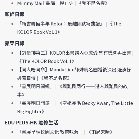
Mimmy Ma出書講「模」史
|
《我不是名模》
頭條日報
「新書籌備半年 Kolor：最難係默寫曲譜」
|
《The
KOLOR Book Vol. 1》
蘋果日報
【銷量排第三】KOLOR出書講內心感受 望有機會再出書
|
《The KOLOR Book Vol. 1》
【同人唔同命】Mandy Lieu師妹馬名圓婚後淡出 邊湊仔
邊寫自傳
|
《我不是名模》
「書展明日開鑼」
|
《與難民同行——港人與難民的故
事》
「書展明日開鑼」
|
《空姐長毛 Becky Kwan, The Little
Big Fighter》
EDU PLUS.HK 進修生活
「書展呈現校園文化 教育味濃」
|
《雨過天晴》