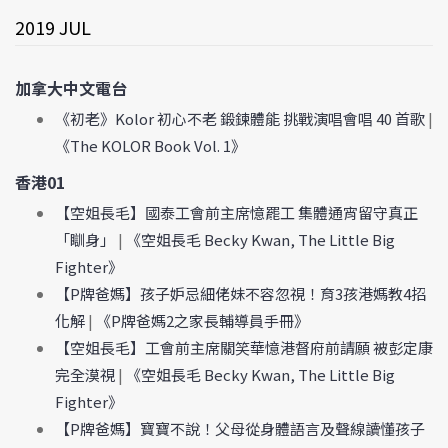
2019 JUL
加拿大中文電台
《初老》Kolor 初心不老 鍛鍊體能 挑戰演唱會唱 40 首歌
|
《The KOLOR Book Vol. 1》
香港01
【空姐長毛】國泰工會前主席憶罷工 集體通宵留守真正
「瞓身」
|
《空姐長毛 Becky Kwan, The Little Big
Fighter》
【P牌爸媽】孩子妒忌細佬妹不容忽視！育3孩港媽教4招
化解
|
《P牌爸媽2之家長輔導員手冊》
【空姐長毛】工會前主席關笑華憶港督府前請願 被彭定康
完全漠視
|
《空姐長毛 Becky Kwan, The Little Big
Fighter》
【P牌爸媽】寶寶不說！父母從身體語言及聲線讀懂孩子