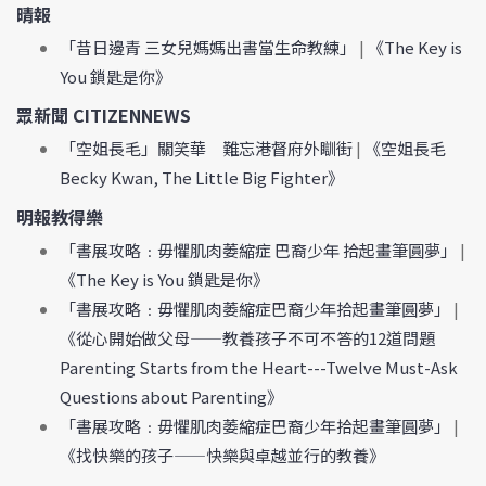
晴報
「昔日邊青 三女兒媽媽出書當生命教練」
|
《The Key is
You 鎖匙是你》
眾新聞 CITIZENNEWS
「空姐長毛」關笑華 難忘港督府外瞓街
|
《空姐長毛
Becky Kwan, The Little Big Fighter》
明報教得樂
「書展攻略﹕毋懼肌肉萎縮症 巴裔少年 拾起畫筆圓夢」
|
《The Key is You 鎖匙是你》
「書展攻略﹕毋懼肌肉萎縮症巴裔少年拾起畫筆圓夢」
|
《從心開始做父母——教養孩子不可不答的12道問題
Parenting Starts from the Heart---Twelve Must-Ask
Questions about Parenting》
「書展攻略﹕毋懼肌肉萎縮症巴裔少年拾起畫筆圓夢」
|
《找快樂的孩子——快樂與卓越並行的教養》