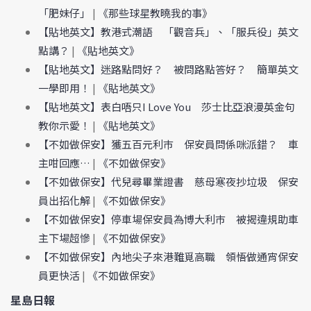
「肥妹仔」
|
《那些球星教曉我的事》
【貼地英文】教港式潮語 「觀音兵」、「服兵役」英文
點講？
|
《貼地英文》
【貼地英文】迷路點問好？ 被問路點答好？ 簡單英文
一學即用！
|
《貼地英文》
【貼地英文】表白唔只I Love You 莎士比亞浪漫英金句
教你示愛！
|
《貼地英文》
【不如做保安】獲五百元利巿 保安員問係咪派錯？ 車
主咁回應…
|
《不如做保安》
【不如做保安】代兒尋畢業證書 慈母寒夜抄垃圾 保安
員出招化解
|
《不如做保安》
【不如做保安】停車場保安員為博大利巿 被揭違規助車
主下場超慘
|
《不如做保安》
【不如做保安】內地尖子來港難覓高職 領悟做通宵保安
員更快活
|
《不如做保安》
星島日報