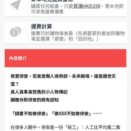
購買任何紙書，只要
買滿HKD250
，寄本地即
可享免運費優惠
運費計算
運費可於購物車查看（先將要買的書加到購物
車並選擇「郵寄」和「目的地」）
內容簡介
夜更保安，究竟是懶人俱樂部、未央戰場，還是遁世天
堂？
真人真事真性情的小人物傳記
顛覆你對保安的既有認知
「讀書不如做保安」「做XXX不如做保安」……
在很多人眼中，保安是一份「荀工」：人工比平均萬二萬