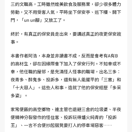
三的文職高，工時雖然媲美飲食及服務業，卻少很多體力
勞動，又不用受客人氣，平時坐下保安亭、巡下樓、開下
門，「un un腳」又放工了。
終於，有真正的保安員走出來，要講述真正的夜更保安故
事。
本書作者阿浩，本身並非讀書不成，反而是會考有A有B
的高材生，卻在因緣際會下加入了保安行列。不知幸或不
幸，他任職的屋邨，是充滿怪人怪事的職場，出名三多：
夜青多、醉鬼多、投訴多，還有無人能擺平的「三害」和
「十大惡人」。這些人和事，造就了他的保安經歷「多采
多姿」。
家常便飯的高空擲物、連主管也退避三舍的垃圾婆、半夜
便精神分裂發作的怪住客、投訴玩得爐火純青的「投訴
王」、一言不合便抄起摺凳要打人的停車場惡客……