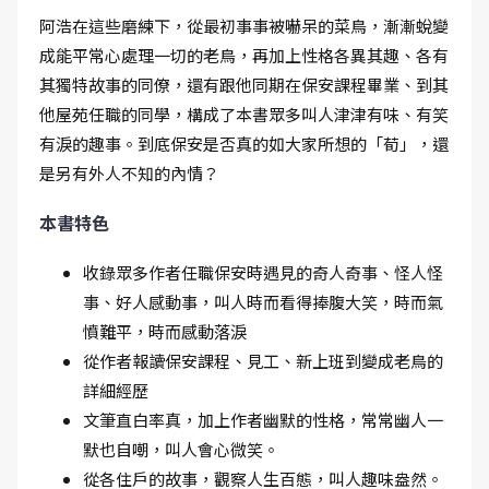
阿浩在這些磨練下，從最初事事被嚇呆的菜鳥，漸漸蛻變
成能平常心處理一切的老鳥，再加上性格各異其趣、各有
其獨特故事的同僚，還有跟他同期在保安課程畢業、到其
他屋苑任職的同學，構成了本書眾多叫人津津有味、有笑
有淚的趣事。到底保安是否真的如大家所想的「荀」，還
是另有外人不知的內情？
本書特色
收錄眾多作者任職保安時遇見的奇人奇事、怪人怪
事、好人感動事，叫人時而看得捧腹大笑，時而氣
憤難平，時而感動落淚
從作者報讀保安課程、見工、新上班到變成老鳥的
詳細經歷
文筆直白率真，加上作者幽默的性格，常常幽人一
默也自嘲，叫人會心微笑。
從各住戶的故事，觀察人生百態，叫人趣味盎然。