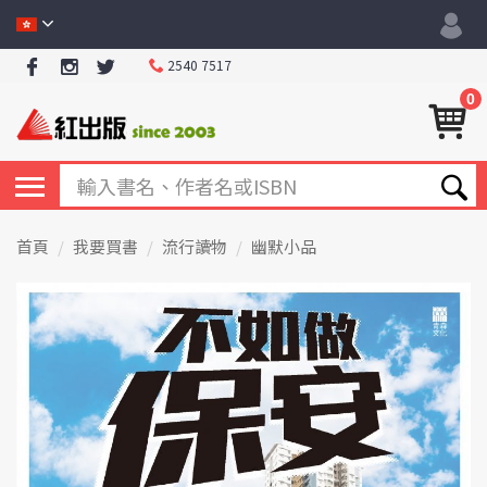
2540 7517
0
首頁
我要買書
流行讀物
幽默小品