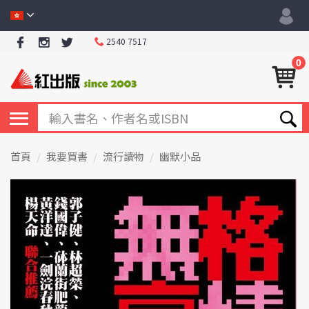
2540 7517
0
首頁
我要買書
流行讀物
幽默小品