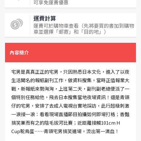
可享免運費優惠
運費計算
運費可於購物車查看（先將要買的書加到購物
車並選擇「郵寄」和「目的地」）
內容簡介
宅男是真真正正的宅男，只因熟悉日本文化，進入了以夜
生活聞名的報紙副刊工作，做資料搜集，當時正值報業大
戰，新報紙來勢洶洶，上班第二天，副刊副老總便派了一
個特別任務給他，飛去日本搜集當地夜場資訊！還是青頭
仔的宅男，安排了去成人電視台實地採訪，此行超級刺激
一浪接一浪：看看現場直播節目拍攝如何即場打格；香豔
搞笑兼而有之的陰毛拔河比賽；近距離接觸101cm H
Cup駝鳥蛋⋯⋯青頭宅男搞笑連場，流出第一滴血！