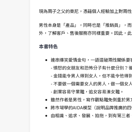
現為兩子之父的東尼，憑藉個人經驗加上對兩性
男性本身是「產品」，同時也是「推銷員」，而
外，了解客戶、售後服務亦同樣重要。因此，此
本書特色
連串爆笑愛情金句，一語道破兩性關係要
- 憤怒的女朋友和恐怖分子有什麼分別？
- 金錢能令男人得到女人，但不能令他得
- 不要做一個需要女人的男人，做一個女
- 創業容易守業難，追女容易湊女難。
雖然作者是男性，寫作觀點難免側重於男
將市場學的AIDA模型（說明品牌推廣的
由相識、追求、發展、拍拖，到有第三者