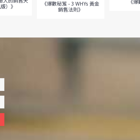
港人的銷售天
《爆
《爆數秘笈 - 3 WHYs 黃金
九版）》
銷售法則》