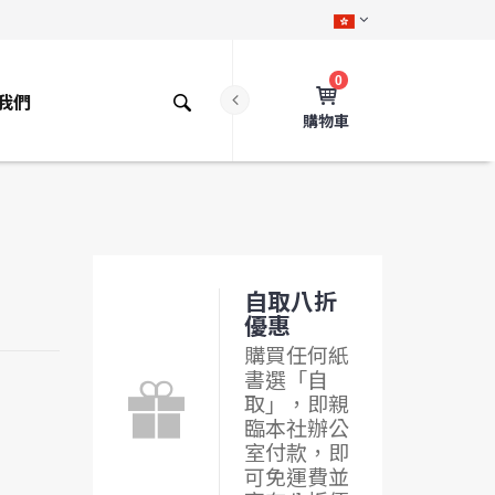
0
我們
購物車
自取八折
優惠
購買任何紙
書選「自
取」，即親
臨本社辦公
室付款，即
可免運費並