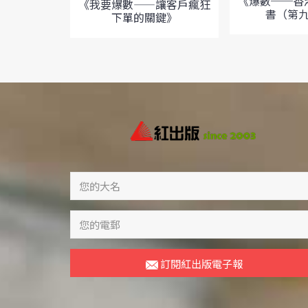
《爆數──香
《我要爆數——讓客戶瘋狂
書（第
下單的關鍵》
訂閱紅出版電子報