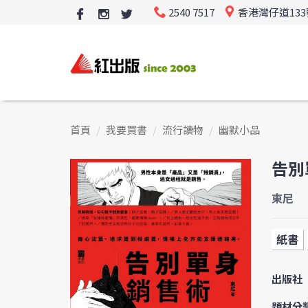
2540 7517
香港灣仔道13
首頁
我要買書
流行讀物
幽默小品
告別
東尼
紙書
出版社
題材分