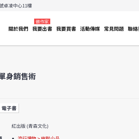
3號卓凌中心11樓
做作家
關於我們
我要出書
我要買書
活動傳媒
常見問題
聯絡
單身銷售術
電子書
紅出版 (青森文化)
類
流行讀物 > 幽默小品