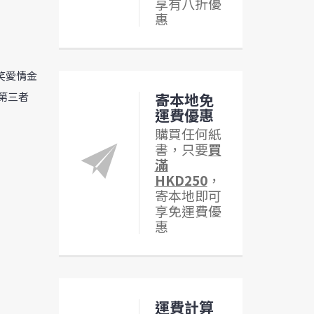
享有八折優
惠
爆笑愛情金
#第三者
寄本地免
運費優惠
購買任何紙
書，只要
買
滿
HKD250
，
寄本地即可
享免運費優
惠
運費計算