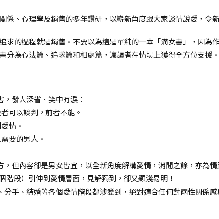
關係、心理學及銷售的多年鑽研，以嶄新角度跟大家談情說愛，令
追求的過程就是銷售。不要以為這是單純的一本「溝女書」，因為
書分為心法篇、追求篇和相處篇，讓讀者在情場上獲得全方位支援
害，發人深省、笑中有淚：
後者可以談判，前者不能。
到愛情。
人需要的男人。
方，但內容卻是男女皆宜，以全新角度解構愛情，消閒之餘，亦為情
四個階段）引伸到愛情層面，見解獨到，卻又顯淺易明！
、分手、結婚等各個愛情階段都涉獵到，絕對適合任何對兩性關係感