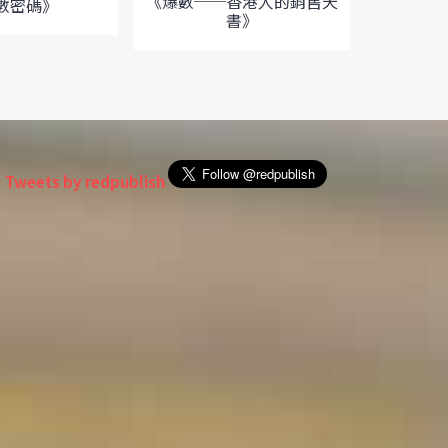
《爆數──香港人的銷售天
數密碼》
書》
《一國
Tweets by redpublish