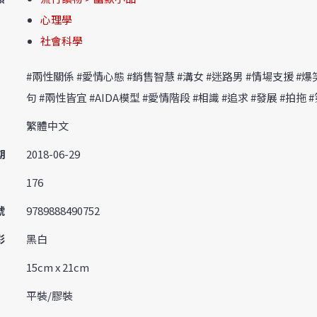
心理學
社會科學
#兩性關係 #愛情心態 #銷售智慧 #溝女 #迷路男 #情場支援 #
句 #兩性皆宜 #AIDA模型 #愛情階段 #相識 #追求 #發展 #拍拖 
繁體中文
期
2018-06-29
176
號
9789888490752
彩
黑白
15cm x 21cm
平裝/膠裝