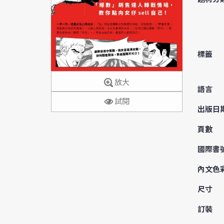
標籤
放大
語言
試閱
出版日
頁數
國際書
內文色
尺寸
訂裝