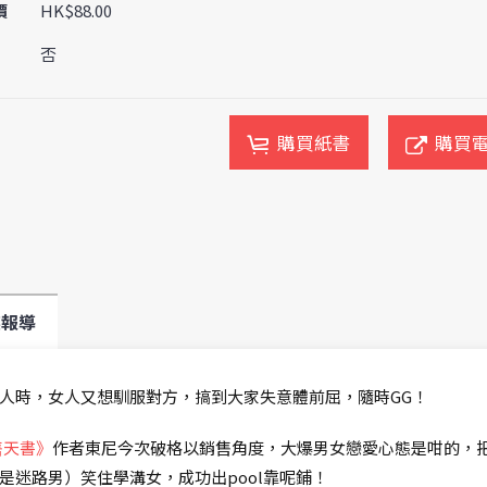
價
HK$88.00
否
購買紙書
購買
媒報導
人時，女人又想馴服對方，搞到大家失意體前屈，隨時GG！
售天書》
作者東尼今次破格以銷售角度，大爆男女戀愛心態是咁的，
是迷路男）笑住學溝女，成功出pool靠呢鋪！