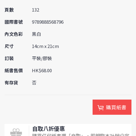
頁數
132
國際書號
9789888568796
內文色彩
黑白
尺寸
14cm x 21cm
訂裝
平裝/膠裝
紙書售價
HK$68.00
有存貨
否
購買紙書
自取八折優惠
購買任何紙書選「自取」，即親臨本社辦公室