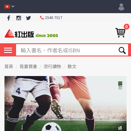
2540 7517
0
首頁
我要買書
流行讀物
散文