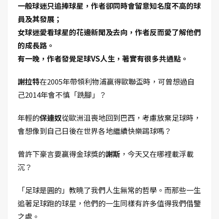
一般球迷只追捧球星，作者卻同時會留意知名度不高的球
員及其發展；
女球迷愛看球星的花邊新聞及去向，作者反而愛了解他們
的成長路。
有一晚，作者發覺足球VS人生，著實有很多共通點。
謝拉特
在2005年帶領利物浦贏得歐聯盃時，可曾想過自
己2014年會不慎「跣腳」？
年輕的
保連奴
從歐洲沮喪地回到巴西，考慮放棄足球時，
會想像到自己日後在世界各地繼續快樂踢球嗎？
曾許下豪言要贏得金球獎的
謝斯
，今天又在哪裡載浮載
沉？
「足球是圓的」教曉了我們人生無常的哲學。而那些一生
追著足球跑的球星，他們的一生同樣有許多值得我們借鑒
之處。