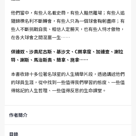
他們當中，有些人名載史冊，有些人黯然離場；有些人追
隨錦標名利不斷轉會，有些人只為一個球會鞠躬盡瘁；有
些人不斷挑戰自我、相信人定勝天，也有些人恃才傲物，
在各大球會之間混噩一生……
保連奴、沙奧尼古斯、基沙文、C朗拿度、加連查、謝拉
特、謝斯、馬治斯奧、簡拿、施拿……
本書收錄十多位著名球星的人生精華片段，透過講述他們
的球員生涯，從中找到一些值得我們學習的態度、一些值
得銘記的人生哲理、一些值得反思的生命課堂。
作者簡介
目錄