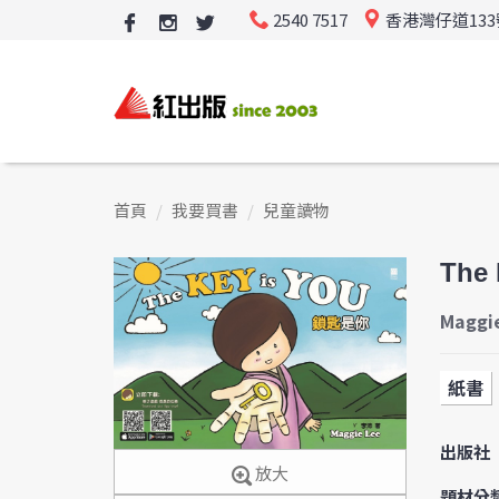
2540 7517
香港灣仔道13
首頁
我要買書
兒童讀物
The
Maggi
紙書
出版社
放大
題材分