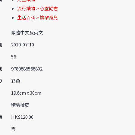
流行讀物 > 心靈勵志
生活百科 > 懷孕育兒
繁體中文及英文
期
2019-07-10
56
號
9789888568802
彩
彩色
19.6cm x 30cm
精裝硬皮
價
HK$120.00
否