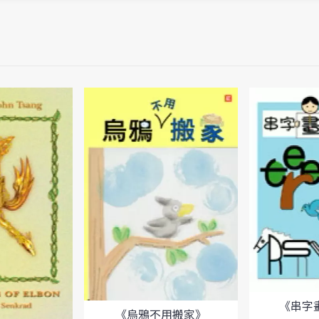
《串字畫
《烏鴉不用搬家》