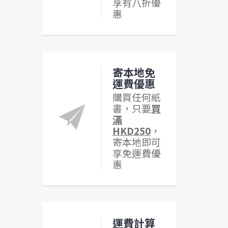
享有八折優
惠
寄本地免
運費優惠
購買任何紙
書，只要
買
滿
HKD250
，
寄本地即可
享免運費優
惠
運費計算