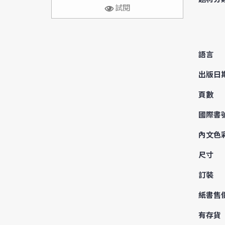
試閱
語言
出版日
頁數
國際書
內文色
尺寸
訂裝
紙書售
有存貨