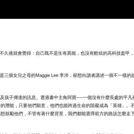
不久後就會覺得：自己既不是生有異能，也沒有酷炫的高科技盔甲
三個女兒之母的Maggie Lee 李沛，卻想向讀者講述一個不一樣
ggie想向父母及孩子傳達的訊息。透過書中主角阿寶──一個沒有什麼長處
有獨特的潛能，只要他們願意，他們也能跨過生命的阻礙成為「英雄」
ie都想鼓勵他們，不管有著什麼背景，我們都能選擇前方的路該怎麼