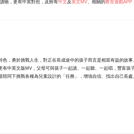
讀物，更有中英對照，及附有
中文
及
英文MV
、相關的
教育遊戲APP
。
特色，勇於挑戰人生，對正在長成途中的孩子而言是相當有益的故事
更有中英文版MV，父母可與孩子一起讀、一起聽、一起唱，豐富孩
父母陪同下挑戰各種為兒童設計的「任務」，增強自信、找出自己長