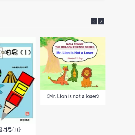
《Mr. Lion is not a loser》
咁易(1)》