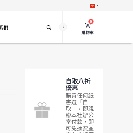
0
我們
購物車
自取八折
優惠
購買任何紙
書選「自
取」，即親
臨本社辦公
室付款，即
可免運費並