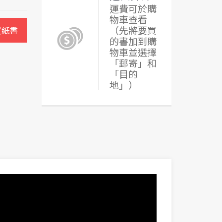
運費可於購
物車查看
（先將要買
買紙書
的書加到購
物車並選擇
「郵寄」和
「目的
地」）