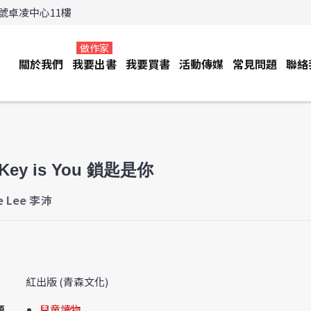
3號卓凌中心11樓
做作家
關於我們
我要出書
我要買書
活動傳媒
常見問題
聯絡
 Key is You 鎖匙是你
e Lee 李沛
紅出版 (青森文化)
類
兒童讀物