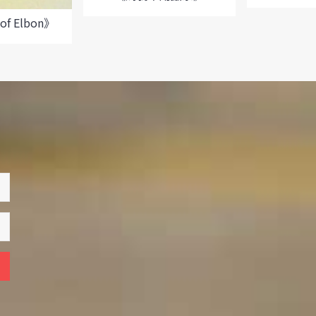
of Elbon》