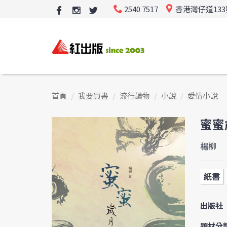
2540 7517
香港灣仔道13
首頁
我要買書
流行讀物
小說
愛情小說
蜜蜜
楊柳
紙書
出版社
題材分