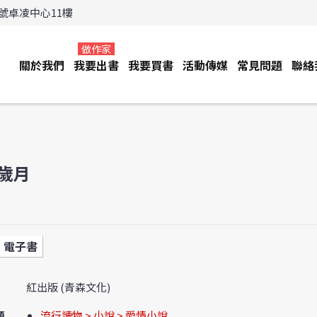
3號卓凌中心11樓
做作家
關於我們
我要出書
我要買書
活動傳媒
常見問題
聯絡
歲月
電子書
紅出版 (青森文化)
類
流行讀物 > 小說 > 愛情小說