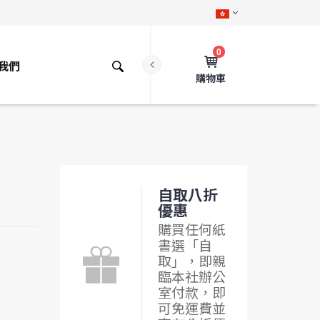
0
我們
購物車
自取八折
優惠
購買任何紙
書選「自
取」，即親
臨本社辦公
室付款，即
可免運費並