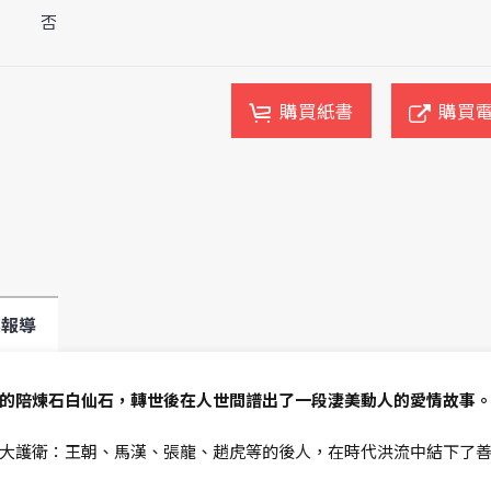
否
購買紙書
購買
媒報導
的陪煉石白仙石，轉世後在人世間譜出了一段淒美動人的愛情故事
大護衛：王朝、馬漢、張龍、趙虎等的後人，在時代洪流中結下了