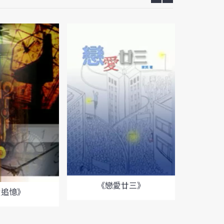
《戀愛廿三》
愛追憶》
《