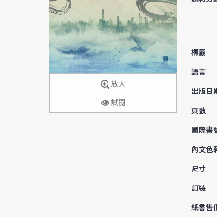
標籤
語言
放大
出版日
試閱
頁數
國際書
內文色
尺寸
訂裝
紙書售