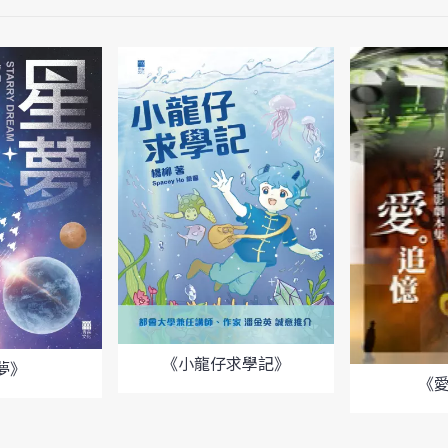
《小龍仔求學記》
夢》
《