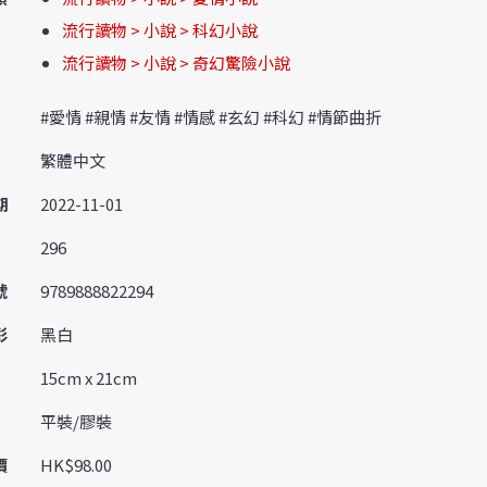
流行讀物 > 小說 > 科幻小說
流行讀物 > 小說 > 奇幻驚險小說
#愛情 #親情 #友情 #情感 #玄幻 #科幻 #情節曲折
繁體中文
期
2022-11-01
296
號
9789888822294
彩
黑白
15cm x 21cm
平裝/膠裝
價
HK$98.00