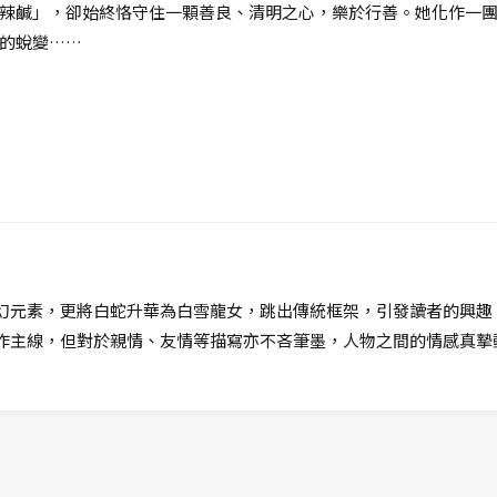
辣鹹」，卻始終恪守住一顆善良、清明之心，樂於行善。她化作一
的蛻變……
幻元素，更將白蛇升華為白雪龍女，跳出傳統框架，引發讀者的興趣
作主線，但對於親情、友情等描寫亦不吝筆墨，人物之間的情感真摯