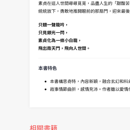
素貞在這人世間尋尋覓覓，品盡人生的「甜酸苦
統統放下，勇敢地推開眼前的那扇門，迎來最後
只聽一聲龍吟，
只見銀光一閃，
素貞化為一條小白龍，
飛出南天門，飛向人世間。
本書特色
本書構思奇特，內容新穎，融合玄幻和科
故事情節曲折，感情充沛。作者雖以愛情
相關書籍