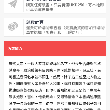
購買任何紙書，只要
買滿HKD250
，寄本地即
可享免運費優惠
運費計算
運費可於購物車查看（先將要買的書加到購物
車並選擇「郵寄」和「目的地」）
內容簡介
康熙大帝，一個大家耳熟能詳的名字，他是千古難得的卓
越皇帝，政治成績有目共睹。你可能對鰲拜、吳三桂、尚
可喜這幾個名字並不陌生，然而，除了這三位歷史人物之
外，關於康熙大帝身邊的人和事，你可有興趣？你可能知
道康熙喜歡微服私訪，但你可曾知道那是真是假？康熙有
眾多妃嬪，當中，他最疼誰，又最珍惜誰？本書講述康熙
其中一位寵妃的一生，從中，你除了會知道這位妃子如何
由民間的女子躍身成為康熙身邊的寵妃，更會了解到一些