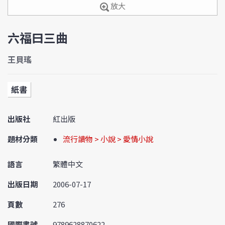
放大
六福曰三曲
王貝瑤
紙書
出版社
紅出版
題材分類
流行讀物 > 小說 > 愛情小說
語言
繁體中文
出版日期
2006-07-17
頁數
276
國際書號
9789628870622