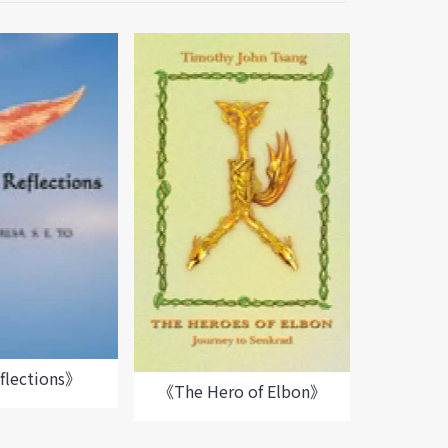
《烏
flections》
《The Hero of Elbon》