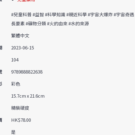
#兒童科普 #益智 #科學知識 #親近科學 #宇宙大爆炸 #宇宙奇遇
長要素 #礦物分類 #火的由來 #水的來源
繁體中文
期
2023-06-15
104
號
9789888822638
彩
彩色
15.7cm x 21.6cm
精裝硬皮
價
HK$78.00
是