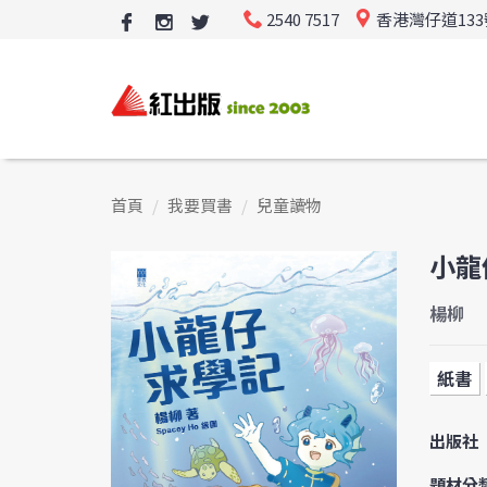
2540 7517
香港灣仔道13
首頁
我要買書
兒童讀物
小龍
楊柳
紙書
出版社
題材分