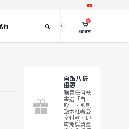
0
我們
購物車
自取八折
優惠
購買任何紙
書選「自
取」，即親
臨本社辦公
室付款，即
可免運費並