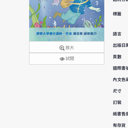
標籤
語言
出版日
放大
頁數
試閱
國際書
內文色
尺寸
訂裝
紙書售
有存貨