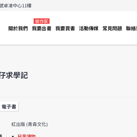
3號卓凌中心11樓
做作家
關於我們
我要出書
我要買書
活動傳媒
常見問題
聯絡
仔求學記
電子書
紅出版 (青森文化)
類
兒童讀物