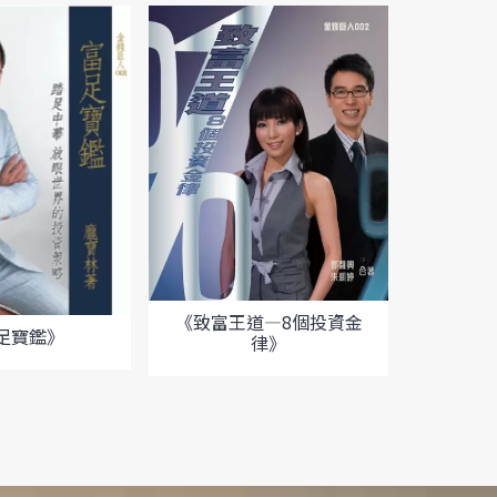
《致富王道—8個投資金
足寶鑑》
律》
《股