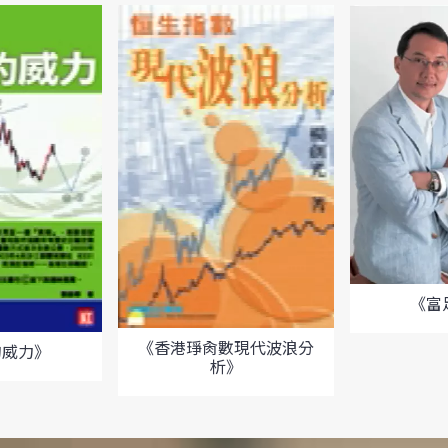
《富
《香港琤肏數現代波浪分
的威力》
析》