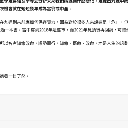
星學及易經玄學等去分析未來我們將遇到什麼變化，及提出九運中
次機會就在短短幾年成為富翁或中產。
在九運到來前應如何保存實力。因為對於很多人來說這是「危」，
版過一本書，當中寫到2018年是熊市，而2021年見頂後再回調，可
所以智者知命改命，順勢而行，知命、悟命、改命，才是人生的規
讀者一目了然。