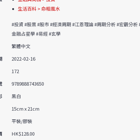
生活百科 > 命相風水
#投資 #股票 #股市 #經濟周期 #江恩理論 #周期分析 #宏觀分析 
金融占星學 #易經 #玄學
繁體中文
期
2022-02-16
172
號
9789888743650
彩
黑白
15cm x 21cm
平裝/膠裝
價
HK$128.00