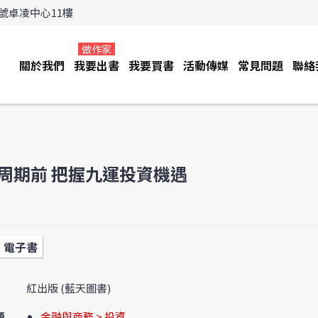
3號卓凌中心11樓
做作家
關於我們
我要出書
我要買書
活動傳媒
常見問題
聯絡
周期前 把握九運投資機遇
電子書
紅出版 (藍天圖書)
類
金融與商務 > 投資