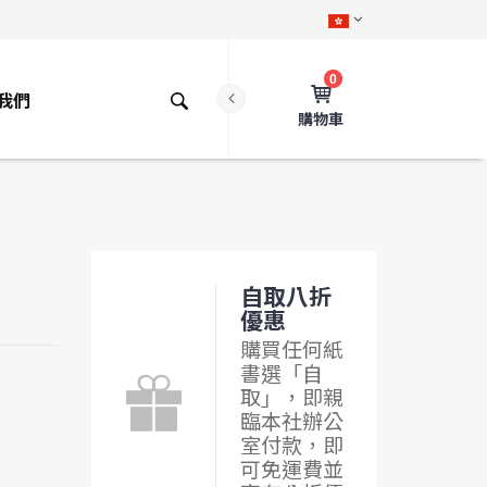
0
我們
購物車
自取八折
優惠
購買任何紙
書選「自
取」，即親
臨本社辦公
室付款，即
可免運費並