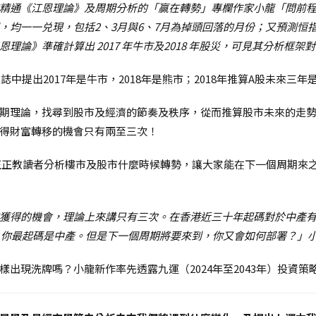
精通《江恩理論》及周期分析的「贏在轉勢」專欄作家小龍「問前
，均一一兑現，包括2、3月與6、7月為掉頭回落的月份；又預測恒
論》準確計算出 2017 年牛市及2018 年股災，可見其分析框
中提出2017年是牛市，2018年是熊市；2018年推算A股未來三年是
期理論，找尋到股市及經濟的節奏及秩序，從而推算股市未來的走
得財富轉移的機會只有兩至三次！
正正教讀者分析樓市及股市什麼時候轉勢，讓大家能在下一個周期來之
獲得的機會，理論上來講只有三次。在香港近三十年起碼對於中產有兩
次，你最起碼是中產。但是下一個周期將要來到，你又會如何部署？」
出現洗牌嗎？小龍新作率先透露九運（2024年至2043年）投資