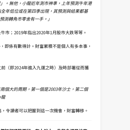
程」。無他，小龍近年測市神準，上年預測牛年港
指全年低位或在第四季出現，其預測與結果都基
架對預測轉角市零舍有一手。」
牛市；2019年指出2020年1月股市大跌等等。
勢，即係有數得計。財富累積不是個人有多本事，
前（即2024年進入九運之時）及時部署從而獲
個大的周期，第一個是2003年沙士，第二個
小龍
策略，令讀者可以把握到這一次機會，財富轉移。