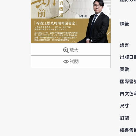
標籤
語言
放大
出版日
試閱
頁數
國際書
內文色
尺寸
訂裝
紙書售