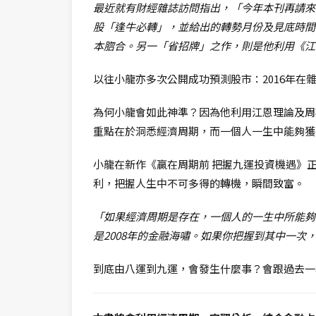
最近就有財經雜誌訪問指出，「今年本刊再請來
股「逢牛必轉」，並給出的轉勢月份及見底時間
本脗合。另一「省招牌」之作，則是他利用《江恩理
以往小龍亦多次公開成功預測股市：2016年在雜誌
為何小龍會如此神準？因為他利用江恩理論及周
重點在於洞悉經濟周期，而一個人一生中能夠獲
小龍在新作《贏在周期前 把握九運投資機遇》
利，把握人生中不可多得的轉機，瞬間致富。
「如果經濟周期是存在，一個人的一生中所能夠
是2008年的金融海嘯。如果你把握到其中一
到底由八運到九運，會發生什麼事？會跟過去一樣