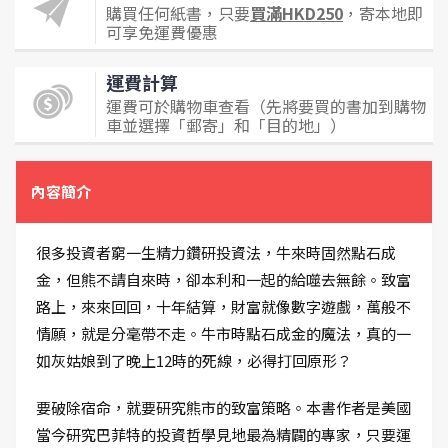
購買任何紙書，只要
買滿HKD250
，寄本地即
可享免運費優惠
運費計算
運費可於購物車查看（先將要買的書加到購物
車並選擇「郵寄」和「目的地」）
內容簡介
很多投資者窮一生精力鑽研投資法，牛來時固然點石成
金，但熊不請自來時，卻本利和一起的給噬去無餘。致富
路上，來來回回，十年結算，財富就像數字遊戲，萬般不
情願，就是分毫帶不走。牛市時點石成金的魔法，真的一
如灰姑娘到了晚上12時的死線，必得打回原形？
要破除宿命，就要研究熊市的致富策略。本書作者是美國
當今研究巴菲特的投資哲學見地最為精闢的專家，只要運