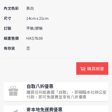
內文色彩
黑白
尺寸
14cm x 21cm
訂裝
平裝/膠裝
紙書售價
HK$78.00
有存貨
否
購買紙書
自取八折優惠
購買任何紙書選「自取」，即親臨本社辦公室
付款，即可免運費並享有八折優惠
寄本地免運費優惠