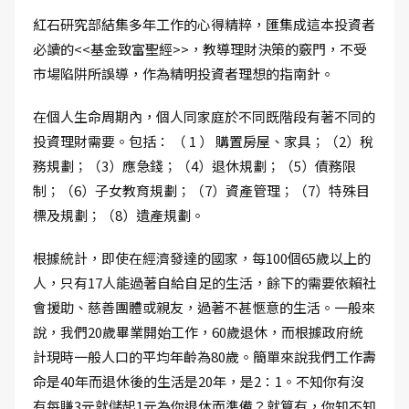
紅石研究部結集多年工作的心得精粹，匯集成這本投資者
必讀的<<基金致富聖經>>，教導理財決策的竅門，不受
市場陷阱所誤導，作為精明投資者理想的指南針。
在個人生命周期內，個人同家庭於不同既階段有著不同的
投資理財需要。包括： （ 1 ） 購置房屋、家具；（2）稅
務規劃；（3）應急錢；（4）退休規劃；（5）債務限
制；（6）子女教育規劃；（7）資產管理；（7）特殊目
標及規劃；（8）遺產規劃。
根據統計，即使在經濟發達的國家，每100個65歲以上的
人，只有17人能過著自給自足的生活，餘下的需要依賴社
會援助、慈善團體或親友，過著不甚愜意的生活。一般來
說，我們20歲畢業開始工作，60歲退休，而根據政府統
計現時一般人口的平均年齡為80歲。簡單來說我們工作壽
命是40年而退休後的生活是20年，是2：1。不知你有沒
有每賺3元就儲起1元為你退休而準備？就算有，你知不知