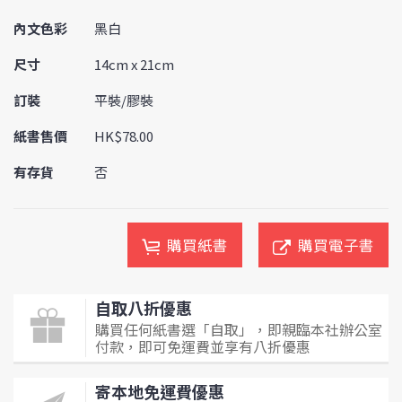
內文色彩
黑白
尺寸
14cm x 21cm
訂裝
平裝/膠裝
紙書售價
HK$78.00
有存貨
否
購買紙書
購買電子書
自取八折優惠
購買任何紙書選「自取」，即親臨本社辦公室
付款，即可免運費並享有八折優惠
寄本地免運費優惠