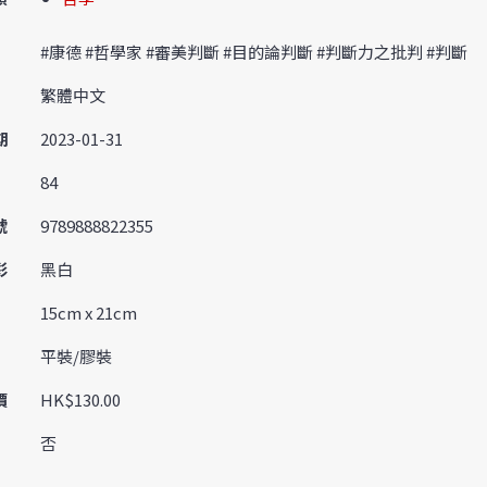
#康德 #哲學家 #審美判斷 #目的論判斷 #判斷力之批判 #判斷
繁體中文
期
2023-01-31
84
號
9789888822355
彩
黑白
15cm x 21cm
平裝/膠裝
價
HK$130.00
否