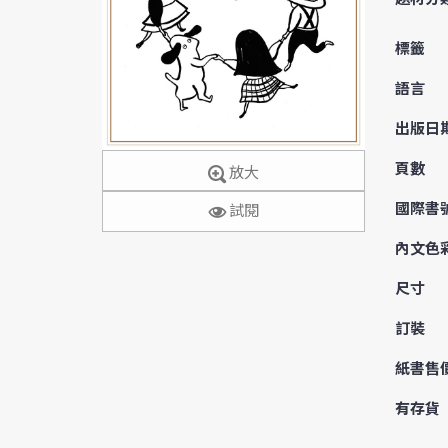
標籤
語言
出版日
頁數
放大
國際書
試閱
內文色
尺寸
訂裝
紙書售
有存貨