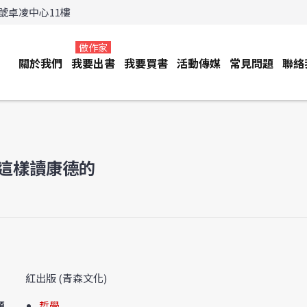
3號卓凌中心11樓
做作家
關於我們
我要出書
我要買書
活動傳媒
常見問題
聯絡
這樣讀康德的
紅出版 (青森文化)
類
哲學