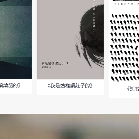
讀論語的》
《我是這樣讀莊子的》
《逝