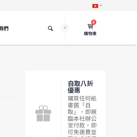
0
我們
購物車
自取八折
優惠
購買任何紙
書選「自
取」，即親
臨本社辦公
室付款，即
可免運費並