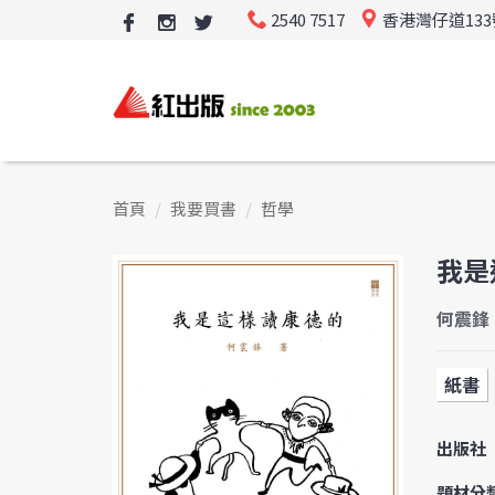
2540 7517
香港灣仔道13
首頁
我要買書
哲學
我是
何震鋒
紙書
出版社
題材分