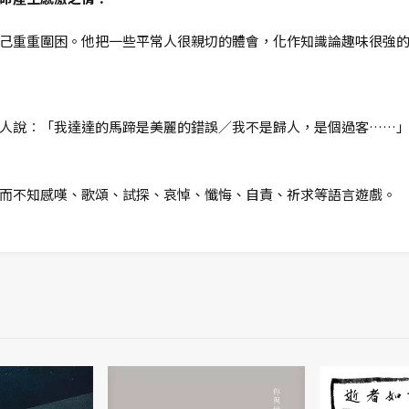
己重重圍困。他把一些平常人很親切的體會，化作知識論趣味很強
人說︰「我達達的馬蹄是美麗的錯誤／我不是歸人，是個過客……」那
？
而不知感嘆、歌頌、試探、哀悼、懺悔、自責、祈求等語言遊戲。