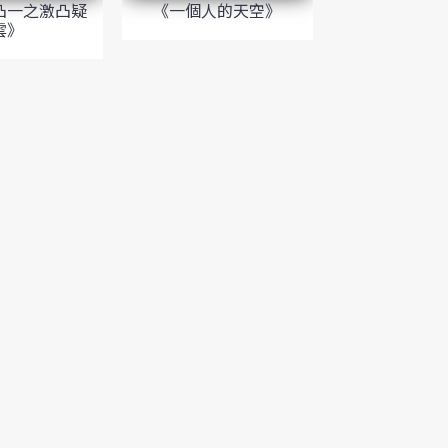
《一個人的天空》
凸一之激凸疑
雲》