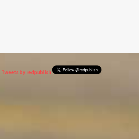
Tweets by redpublish