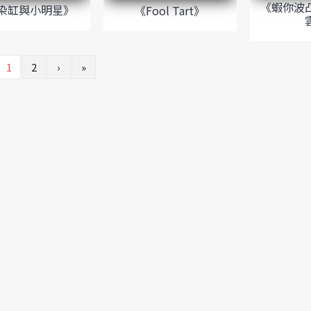
《蝦你波
染缸與小明星》
《Fool Tart》
1
2
›
»