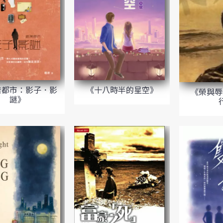
漾都市：影子．影
《十八時半的星空》
《榮與辱
謎》