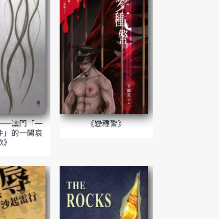
──澳門「一
《變種警》
件」的一闋哀
歌》