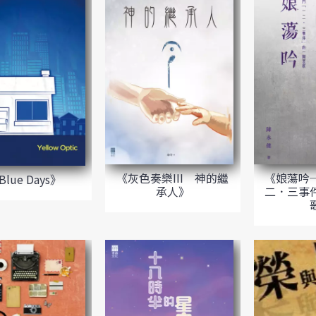
《灰色奏樂III 神的繼
《娘蕩吟
Blue Days》
承人》
二．三事