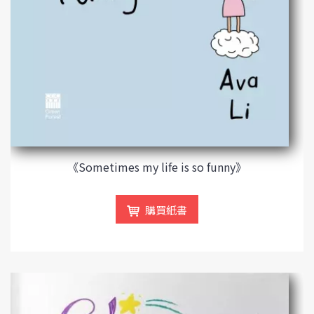
《Sometimes my life is so funny》
購買紙書