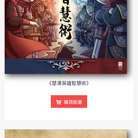
《楚漢英雄智慧術》
購買紙書