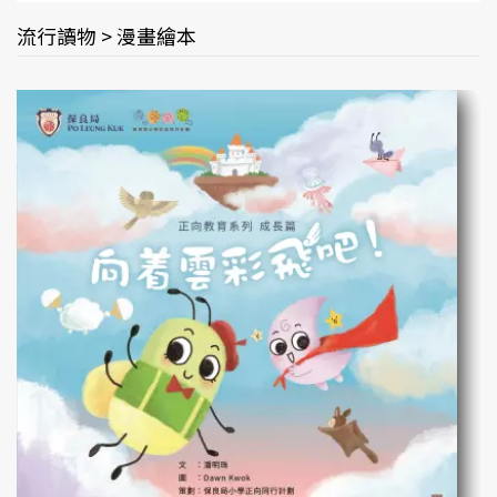
流行讀物 > 漫畫繪本