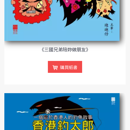
《三國兄弟陪妳做朋友》
購買紙書