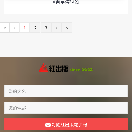
《吉星傳說2》
«
‹
1
2
3
›
»
訂閱紅出版電子報