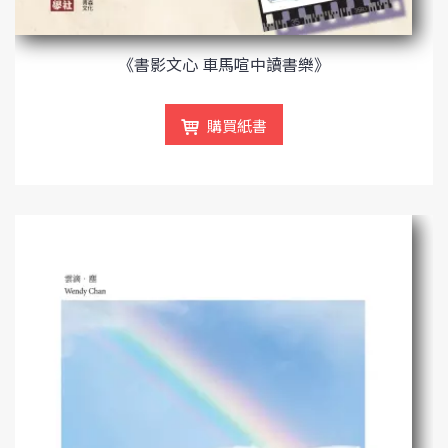
《書影文心 車馬喧中讀書樂》
購買紙書