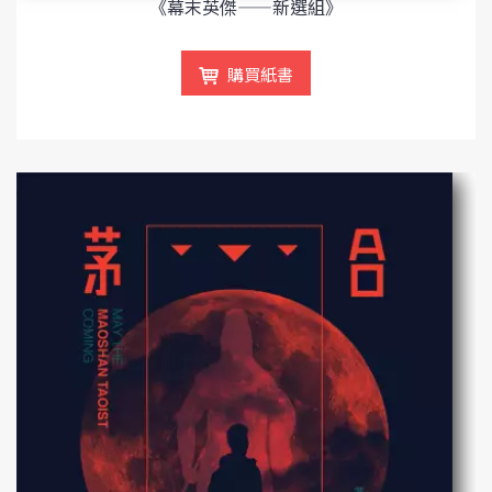
《幕末英傑——新選組》
購買紙書