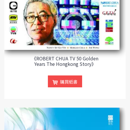
《ROBERT CHUA TV 50 Golden
Years The Hongkong Story》
購買紙書