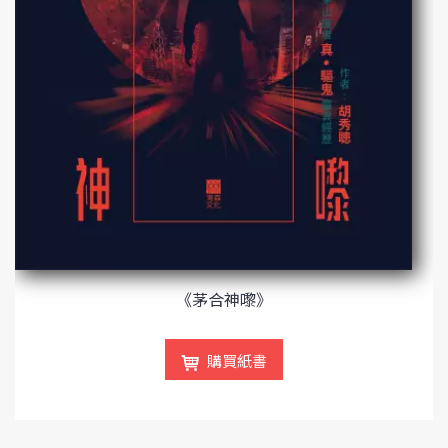
《茅合神嚟》
購買紙書