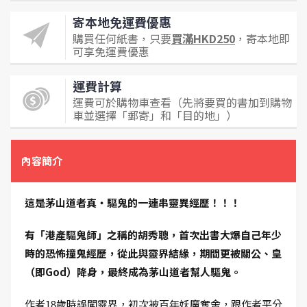
寄本地免運費優惠
購買任何紙書，只要
買滿HKD250
，寄本地即
可享免運費優惠
運費計算
運費可於購物車查看（先將要買的書加到購物
車並選擇「郵寄」和「目的地」）
內容簡介
這是茅山道者真‧驅鬼的一連串靈異經歷！！！
有「港產驅鬼師」之稱的胡秀聰，首次出書大爆自己年少
時的恐怖撞鬼經歷，從此與靈界結緣，期間更被關公、皇
（即God）降身，最終成為茅山道者幫人驅鬼。
作者18歲時誤闖靈界，初次被百年妖魔奪舍，跟作者平分