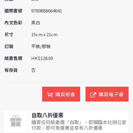
國際書號
9789888664641
內文色彩
黑白
尺寸
15cm x 21cm
訂裝
平裝/膠裝
紙書售價
HK$128.00
有存貨
否
購買紙書
購買電子書
自取八折優惠
購買任何紙書選「自取」，即親臨本社辦公室
付款，即可免運費並享有八折優惠