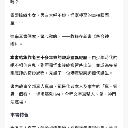
嗎？
靈嬰操縱少女，男友大呼不妙，怪誕極至的事接踵而
至……
連串真實個案，驚心動魄，一一收錄在新書《茅合神
嚟》。
本書結集作者三十多年來的親身靈異經歷
，由少年時代的
絕不相信有鬼，到歷盡怪事後終修習茅山法，並成為專業
驅魔師的奇妙過程，見證了一位港產驅魔師如何誕生。
書內故事全部真人真事，都是作者本人及案主的「真‧靈
異」個案。一場場驅鬼live，全程文字直擊人、鬼、神鬥
法連場。
本書特色
全為真人真事，情節恐怖驚慄，看得讀者膽戰心驚，極具