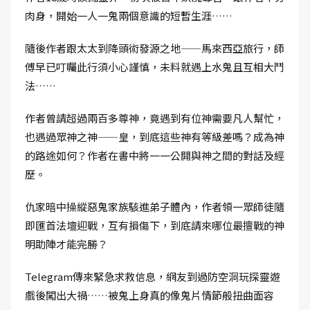
肉身，開始一人一鬼兩個意識的短暫生涯……
隨後作者跟太太到降頭術發源之地——馬來西亞旅行，師
傅早已叮囑此行須小心謹慎，未料就遇上水鬼且互相大鬥
法……
作者曾請超過兩百多尊神，竟遇到有位神需要凡人幫忙，
也遇過眾神之神——皇，到底這些神有等級差嗎？成為神
的路途如何？作者在書中將一一公開與神之間的對話及經
歷。
仇家暗中操縱惡鬼家族駭進弟子體內，作者領一眾師徒隨
即匯首法壇迎戰，互有損傷下，到底請來哪位最擅戰的神
明助陣才能完勝？
Telegram傳來緊急求救信息，網友到過防空洞玩探靈遊
戲後闖出大禍……被鬼上身真的像鬼片情節般扭曲面容