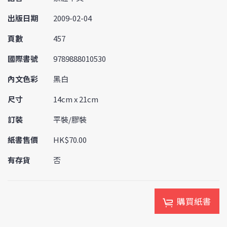
出版日期
2009-02-04
頁數
457
國際書號
9789888010530
內文色彩
黑白
尺寸
14cm x 21cm
訂裝
平裝/膠裝
紙書售價
HK$70.00
有存貨
否
購買紙書