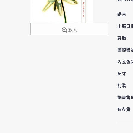
語言
出版日
放大
頁數
國際書
內文色
尺寸
訂裝
紙書售
有存貨