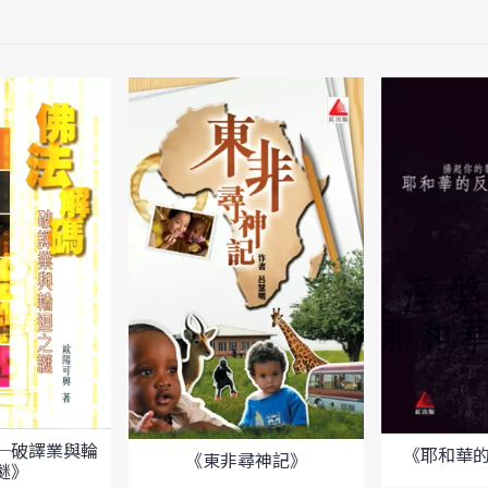
─破譯業與輪
《耶和華
《東非尋神記》
謎》