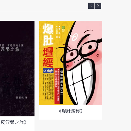
《爆肚壇經》
《一世
的反涅槃之旅》