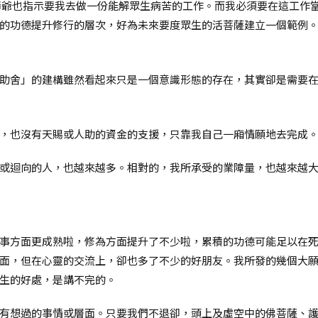
師爺也指示要我去做一份能解眾生病苦的工作。而我必須要在這工作
的功德提升修行的層次，好為未來要度眾生的活菩薩建立一個範例
助舍」的建構雖然看起來只是一個意識形態的存在，其實卻是需要
，也沒有天賜或人助的資金的支援，只靠我自己一廂情願地去完成
或迴向的人，也越來越多。相對的，我所承受的業障量，也越來越
事方面更成熟啦，修為方面提升了不少啦，累積的功德可能足以在
面，但在心靈的交流上，卻也多了不少的好朋友。我所發的幾個大
生的好處，是講不完的。
有想過的事情或層面。只要我們不退卻，頭上及虛空中的佛菩薩、