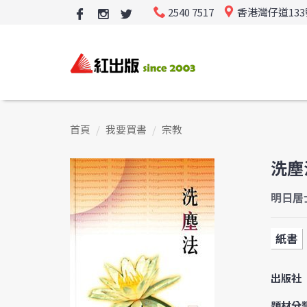
2540 7517
香港灣仔道13
首頁
我要買書
宗教
洗塵
明日居
紙書
出版社
題材分