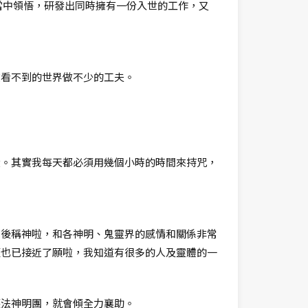
當中領悟，研發出同時擁有一份入世的工作，又
。
在看不到的世界做不少的工夫。
。
大。其實我每天都必須用幾個小時的時間來持咒，
死後稱神啦，和各神明、鬼靈界的感情和關係非常
願也已接近了願啦，我知道有很多的人及靈體的一
護法神明團，就會傾全力襄助。