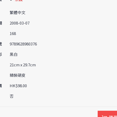
繁體中文
期
2008-03-07
168
號
9789628980376
彩
黑白
21cm x 29.7cm
精裝硬皮
價
HK$98.00
否