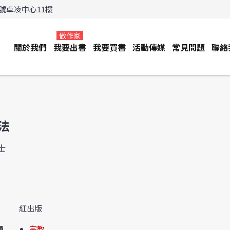
3號卓凌中心11樓
做作家
關於我們
我要出書
我要買書
活動傳媒
常見問題
聯絡
法
士
紅出版
類
宗教