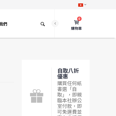
0
我們
購物車
自取八折
優惠
購買任何紙
書選「自
取」，即親
臨本社辦公
室付款，即
可免運費並