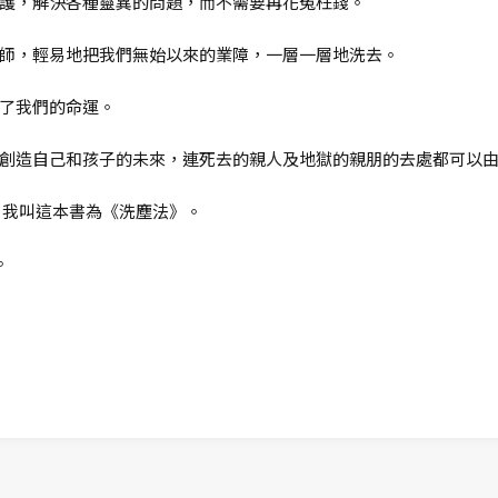
護，解決各種靈異的問題，而不需要再花冤枉錢。
師，輕易地把我們無始以來的業障，一層一層地洗去。
了我們的命運。
創造自己和孩子的未來，連死去的親人及地獄的親朋的去處都可以
 我叫這本書為《洗塵法》。
。