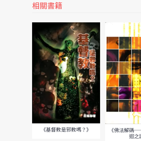
相關書籍
《基督教是邪教嗎？》
《佛法解碼─
迴之