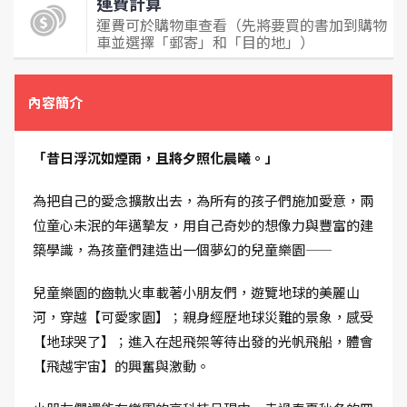
運費計算
運費可於購物車查看（先將要買的書加到購物
車並選擇「郵寄」和「目的地」）
內容簡介
「昔日浮沉如煙雨，且將夕照化晨曦。」
為把自己的愛念擴散出去，為所有的孩子們施加愛意，兩
位童心未泯的年邁摯友，用自己奇妙的想像力與豐富的建
築學識，為孩童們建造出一個夢幻的兒童樂園——
兒童樂園的齒軌火車載著小朋友們，遊覽地球的美麗山
河，穿越【可愛家園】；親身經歷地球災難的景象，感受
【地球哭了】；進入在起飛架等待出發的光帆飛船，體會
【飛越宇宙】的興奮與激動。