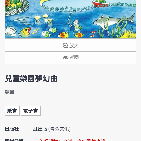
放大
試閱
兒童樂園夢幻曲
練星
紙書
電子書
出版社
紅出版 (青森文化)