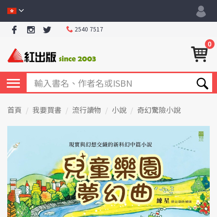
2540 7517
0
首頁
我要買書
流行讀物
小說
奇幻驚險小說