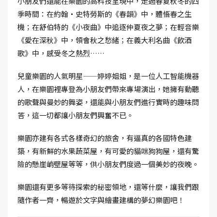
小朋友們還能在樂園的高科技呈現中，走過春夏秋冬的四
季時間：在約翰‧史特勞斯的《春韻》中，體悟春之生
機；在舒伯特的《小夜曲》中追逐仲夏夜之夢；在輕音樂
《愛在深秋》中，領會秋之愁緒；在義大利名曲《飲酒
歌》中，感受冬之熱烈……
兒童樂園的人氣明星——婷婷姐姐，是一位人工智能機器
人，在樂園裡專登為小朋友們帶來專場演出，她擁有動聽
的歌聲與曼妙的舞姿，還能與小朋友們進行實時的趣味問
答，這一切都讓小朋友們興奮不已。
樂園亦建有各式各樣奇幻的旅舍，有逼真的各國特色建
築，有新鮮的水果蔬菜屋，有可愛的貓咪狗狗屋，還有驚
險的懸崖峭壁屋等等，供小朋友們度過一個美妙的夜晚。
樂園還有更多等待探索的秘密領地，還等什麼，讓我們跟
隨作者一齊，暢遊於文字與繪畫建構的夢幻樂園吧！