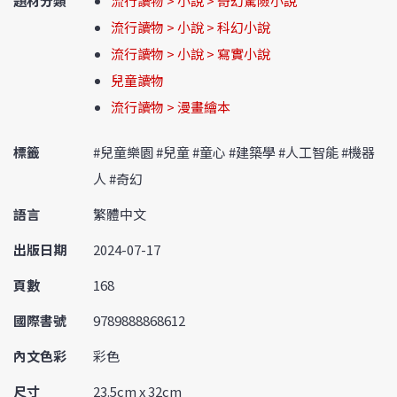
題材分類
流行讀物 > 小說 > 奇幻驚險小說
流行讀物 > 小說 > 科幻小說
流行讀物 > 小說 > 寫實小說
兒童讀物
流行讀物 > 漫畫繪本
標籤
#兒童樂園 #兒童 #童心 #建築學 #人工智能 #機器
人 #奇幻
語言
繁體中文
出版日期
2024-07-17
頁數
168
國際書號
9789888868612
內文色彩
彩色
尺寸
23.5cm x 32cm