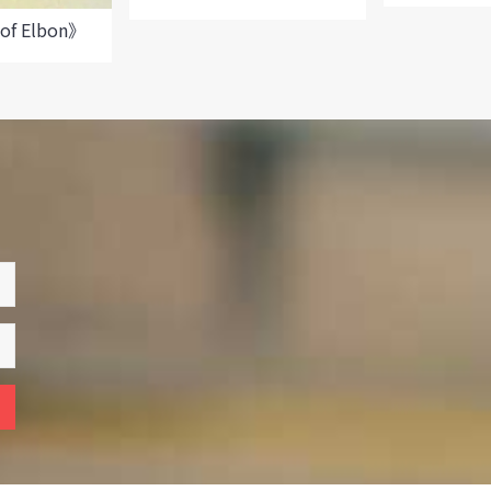
of Elbon》