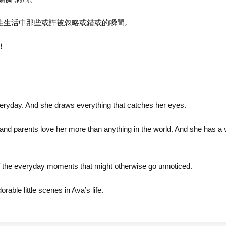
住生活中那些或許被忽略或錯或的瞬間。
！
eryday. And she draws everything that catches her eyes.
 and parents love her more than anything in the world. And she has a
 of the everyday moments that might otherwise go unnoticed.
rable little scenes in Ava’s life.