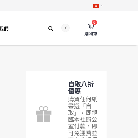
0
我們
購物車
自取八折
優惠
購買任何紙
書選「自
取」，即親
臨本社辦公
室付款，即
可免運費並