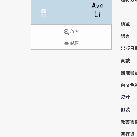
標籤
放大
語言
試閱
出版日
頁數
國際書
內文色
尺寸
訂裝
紙書售
有存貨