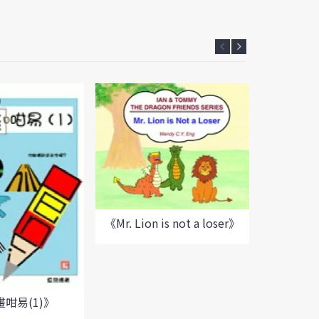
《Mr. Lion is not a loser》
咁易(1)》