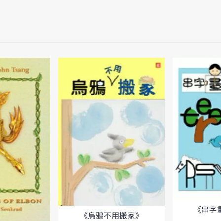
《串字畫
《烏鴉不用搬家》