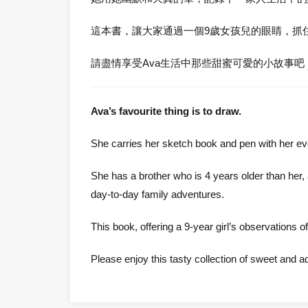
這本書，讓大家通過一個9歲女孩兒的眼睛，抓
請盡情享受Ava生活中那些甜蜜可愛的小故事吧
Ava’s favourite thing is to draw.
She carries her sketch book and pen with her ev
She has a brother who is 4 years older than her,
day-to-day family adventures.
This book, offering a 9-year girl’s observations
Please enjoy this tasty collection of sweet and ado