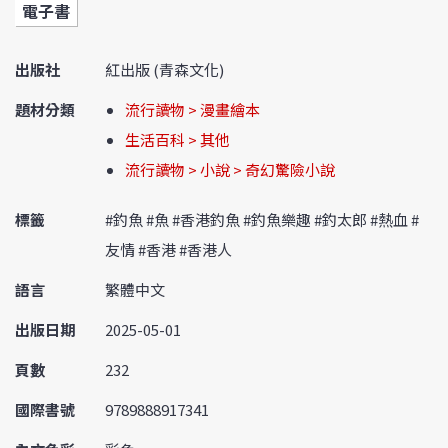
電子書
出版社
紅出版 (青森文化)
題材分類
流行讀物 > 漫畫繪本
生活百科 > 其他
流行讀物 > 小說 > 奇幻驚險小說
標籤
#釣魚 #魚 #香港釣魚 #釣魚樂趣 #釣太郎 #熱血 #
友情 #香港 #香港人
語言
繁體中文
出版日期
2025-05-01
頁數
232
國際書號
9789888917341