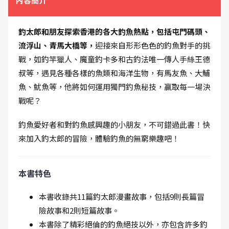
內容簡介
釣太郎和朋友探索香港的各大釣魚熱點，包括屯門碼頭、
流浮山、青馬大橋等，
迎接來自形形色色的釣魚對手的挑
戰，如釣竿獵人、魔童釣卡多和古釣法唯一傳人手絲王德
叔等，遇見各種各樣的魚類和海洋生物，有馬友魚、大鯆
魚、魷魚等，他將如何運用獨門釣魚秘技，贏取每一場決
戰呢？
釣魚愛好者和對釣魚感興趣的小朋友，不可錯過此書！快
來加入釣太郎的冒險，體驗釣魚的無窮樂趣吧！
本書特色
本書收錄共11篇釣太郎漫畫故事，包括9則長篇冒
險故事和2則短篇故事。
本書除了精彩絕倫的釣魚絕技以外，亦包含許多釣