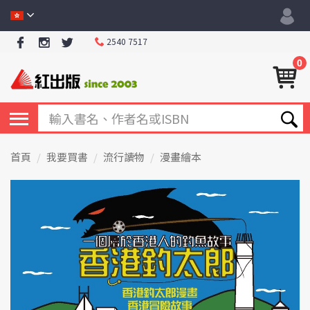
2540 7517
0
首頁
我要買書
流行讀物
漫畫繪本