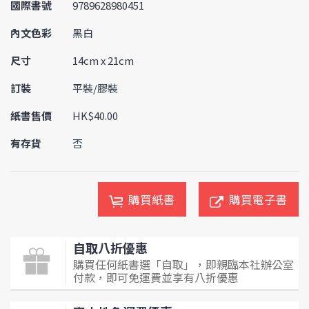
國際書號
9789628980451
內文色彩
黑白
尺寸
14cm x 21cm
訂裝
平裝/膠裝
紙書售價
HK$40.00
有存貨
否
購買紙書
購買電子書
自取八折優惠
購買任何紙書選「自取」，即親臨本社辦公室
付款，即可免運費並享有八折優惠