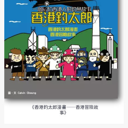
《香港釣太郎漫畫——香港冒險故
事》