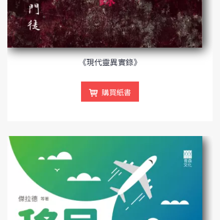
《現代靈異實錄》
購買紙書