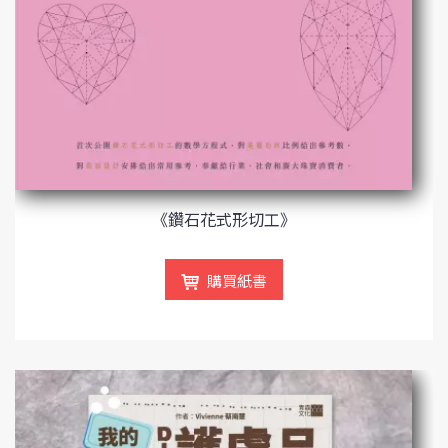
《鑽石花式形切工》
購買紙書