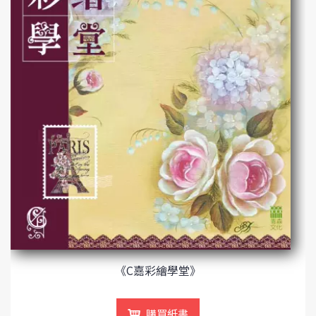
《C嘉彩繪學堂》
購買紙書