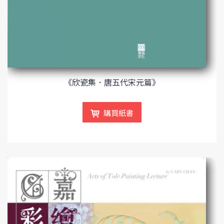
《欣瓷集．唐五代宋元篇》
購買紙書