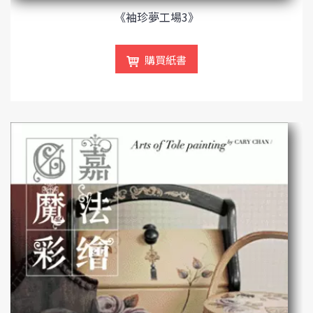
《袖珍夢工場3》
購買紙書