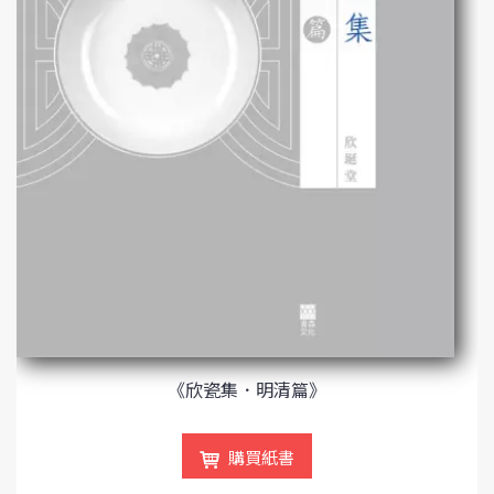
《欣瓷集．明清篇》
購買紙書