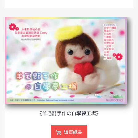
《羊毛氈手作の自學夢工場》
購買紙書