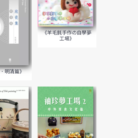
《羊毛氈手作の自學夢
工場》
．明清篇》