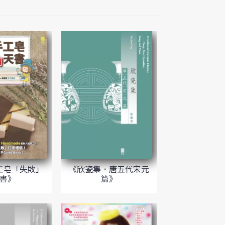
工皂「失敗」
《欣瓷集．唐五代宋元
書》
篇》