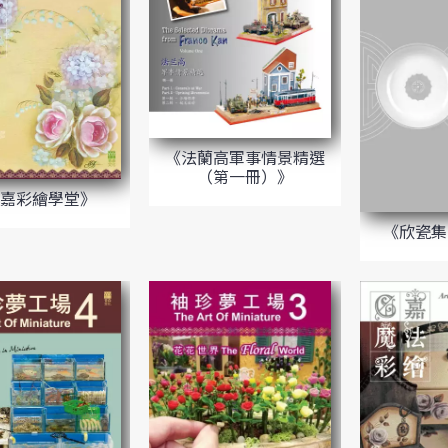
《法蘭高軍事情景精選
（第一冊）》
C嘉彩繪學堂》
《欣瓷集