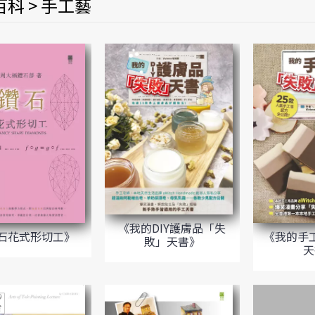
科 > 手工藝
《我的DIY護膚品「失
石花式形切工》
《我的手
敗」天書》
天