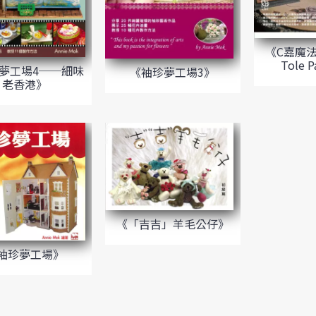
《C嘉魔法彩
Tole P
夢工場4──細味
《袖珍夢工場3》
老香港》
《「吉吉」羊毛公仔》
袖珍夢工場》