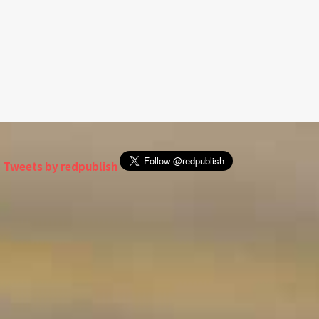
Tweets by redpublish